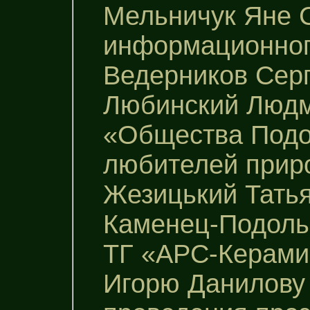
Мельничук Яне С
информационного
Ведерников Сер
Любинский Людм
«Общества Подо
любителей прир
Жезицький Тать
Каменец-Подольс
ТГ «АРС-Керами
Игорю Данилову