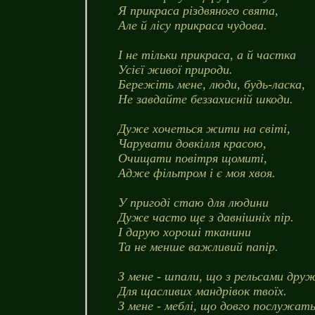
Я прикраса різдвяного свята,
Але й лісу прикраса чудова.
І не тільки прикраса, а й частка
Усієї живої природи.
Бережіть мене, люди, будь-ласка,
Не завдайте беззахисній шкоди.
Дуже хочеться жити на світі,
Чарувати довкілля красою,
Очищати повітря щомиті,
Адже фільтром і є моя хвоя.
У пригоді стаю для людини
Дуже часто ще з давнішніх пір.
І дарую хороші тканини
Та не менше важливий папір.
З мене - шпали, що з рельсами дру
Для щасливих мандрівок твоїх.
З мене - меблі, що довго послужать