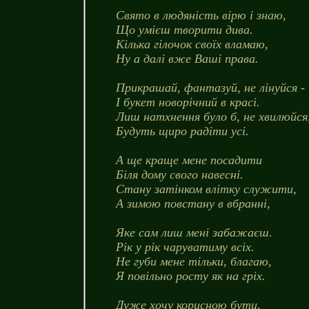
Свято в людяність вірю і знаю,
Що умієш творити дива.
Кілька гілочок своїх вламаю,
Ну а далі вже Ваші права.
Прикрашай, фантазуй, не лінуйся -
І букет новорічний в красі.
Лиш натхнення було б, не хвилюйся
Будуть щиро радіти усі.
А ще краще мене посадити
Біля дому свого навесні.
Стану затінком влітку служити,
А зимою повстану в вбранні,
Яке сам лиш мені забажаєш.
Рік у рік чаруватиму всіх.
Не губи мене тільки, благаю,
Я повільно росту як на гріх.
Дуже хочу корисною бути,