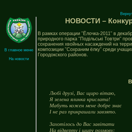
Верну
НОВОСТИ – Конкур
В рамках операции "Ёлочка-2011" в декаб
природного парка "Подільські Товтри" пр
сохранения хвойных насаждений на террит
композиции "Сохраним ёлку" среди учащи
В главное меню
Городокского районов.
На новости
В
Любі друзі, Вас щиро вітаю,
Я зелена ялинка крислата!
Мабуть кожен мене добре знає
І не раз прикрашали завзято.
Захотілось до Вас завітати
На відверту і щиру розмову: