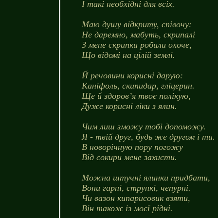
І такі необхідні для всіх.
Маю душу відкриту, співочу:
Не даремно, мабуть, скрипалі
З мене скрипки робили охоче,
Що відомі на цілій землі.
Й речовини корисні дарую:
Каніфоль, скипидар, гліцерин.
Ще й здоров’я твоє полікую,
Дуже корисні ліки з ялин.
Чим лиш зможу тобі допоможу.
Я - твій друг, будь же другом і ти.
В новорічную пору погожу
Від сокири мене захисти.
Можна штучні ялинки придбати,
Вони гарні, стрункі, чепурні.
Чи вазон кипарисовик взяти,
Він також із моєї рідні.