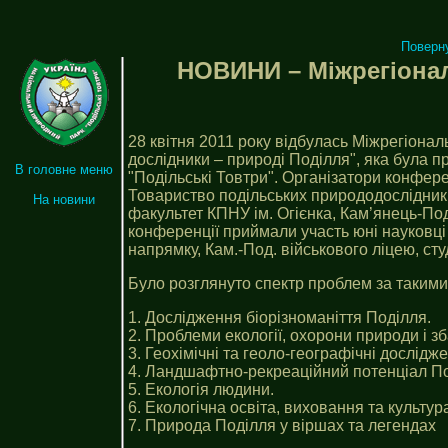
Поверн
НОВИНИ – Міжрегіона
28 квітня 2011 року відбулась Міжрегіона
дослідники – природі Поділля", яка була 
В головне меню
"Подільські Товтри". Організатори конфере
Товариство подільських природодослідникі
На новини
факультет КПНУ ім. Огієнка, Кам’янець-По
конференції приймали участь юні науковц
напрямку, Кам.-Под. військового ліцею, ст
Було розглянуто спектр проблем за таким
1. Дослідження біорізноманіття Поділля.
2. Проблеми екології, охорони природи і 
3. Геохімічні та геоло-географічні дослідж
4. Ландшафтно-рекреаційний потенціал По
5. Екологія людини.
6. Екологічна освіта, виховання та культур
7. Природа Поділля у віршах та легендах