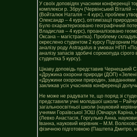
У своїх доповідях учасники конференції 
комплекси р. Збруч (Червінський Віталій – 
(Войталюк Наталія – 4 курс), проблем ут
Олександр – 4 курс), оптимізації природок
Було охарактеризовано географічний поте
Владислав – 4 курс), проаналізовано геом
Оксана – магістрантка). Проблему складув
окреслено студентом 2 курсу Підгорним На
аналізу роду Astragalus в умовах НПП «Под
аналізу запасів здобичі сорокопуда сірого
студентка 5 курсу).
Цікаву доповідь представив Чернецький Сер
«Дружина охорони природи (ДОП) «Зелені Т
«Дружини охорони природи», завданнями ру
закликав усіх учасників конференції долуч
Не може не радувати те, що поряд зі студе
представили учні молодшої школи – Райчук
загальноосвітньої школи (науковий керівн
учнями Гораївської ЗОШ (Овчарук Каріна, 
(Левко Анастасія, Горгулько Анна, наукови
Іванна, науковий керівник – М.М. Волохов
фізичною підготовкою (Паштепа Дмитро, на