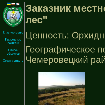
Заказник местн
лес"
Ценность: Орхидн
Главное меню
Природные
памятки
Географическое п
Список
объектов
Чемеровецкий ра
Стоит увидеть