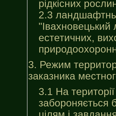
рідкісних рослин
2.3 ландшафтны
"Iвахновецький 
естетичних, вих
природоохоронни
3. Режим террито
заказника местног
3.1 На територі
забороняється б
цілям i завдан