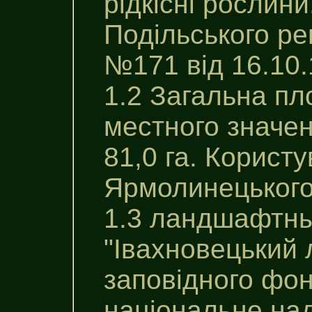
рідкісні рослин
Подільського ре
№171 від 16.10.
1.2 Загальна п
местного значен
81,0 га. Корист
Ярмолинецького 
1.3 ландшафтны
"Iвахновецький 
заповiдного фон
національне на