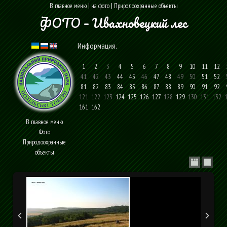
В главное меню
|
на фото
|
Природоохранные объекты
ФОТО – Ивахновецкий лес
Информация
.
1
2
3
4
5
6
7
8
9
10
11
12
41
42
43
44
45
46
47
48
49
50
51
52
81
82
83
84
85
86
87
88
89
90
91
92
121
122
123
124
125
126
127
128
129
130
131
132
1
161
162
В главное меню
Фото
Природоохранные
объекты