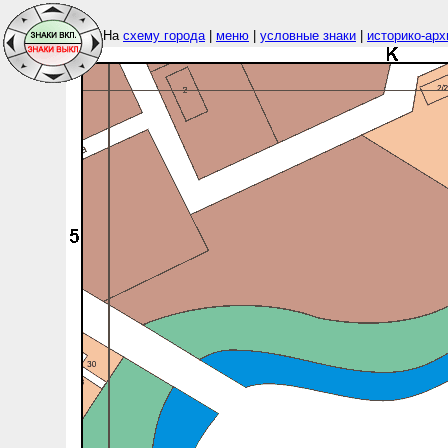
На
схему города
|
меню
|
условные знаки
|
историко-арх