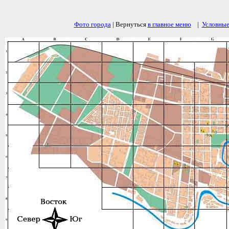
Фото города
| Вернуться
в главное меню
|
Условные