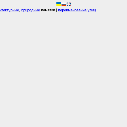
итектурные
,
природные
памятки |
переименование улиц