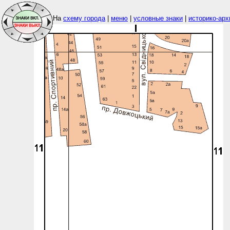
На
схему города
|
меню
|
условные знаки
|
историко-арх