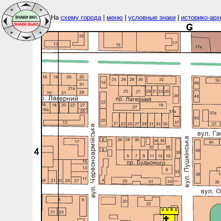
На
схему города
|
меню
|
условные знаки
|
историко-арх