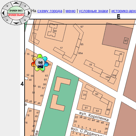
На
схему города
|
меню
|
условные знаки
|
историко-арх