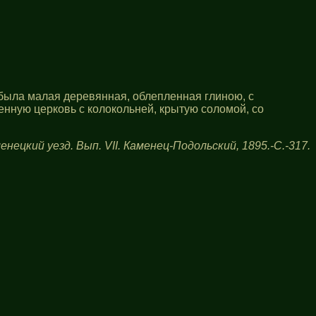
а была малая деревянная, облепленная глиною, с
менную церковь с колокольней, крытую соломой, со
енецкий уезд. Вып. VII. Каменец-Подольский, 1895.-С.-317.