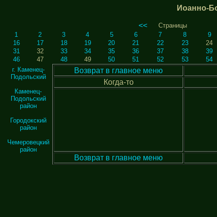
Иоанно-Б
<<
Страницы
1
2
3
4
5
6
7
8
9
16
17
18
19
20
21
22
23
24
31
32
33
34
35
36
37
38
39
46
47
48
49
50
51
52
53
54
г. Каменец-
Возврат в главное меню
Подольский
Когда-то
Каменец-
Подольский
район
Городокский
район
Чемеровецкий
район
Возврат в главное меню