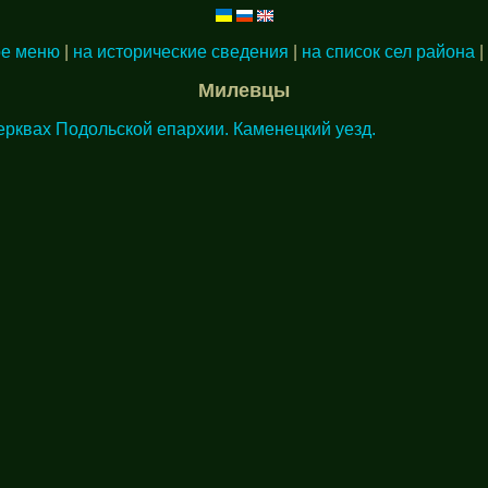
ое меню
|
на исторические сведения
|
на список сел района
|
Милевцы
ерквах Подольской епархии. Каменецкий уезд.