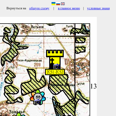
Вернуться на
общую схему
|
в главное меню
|
условные знаки