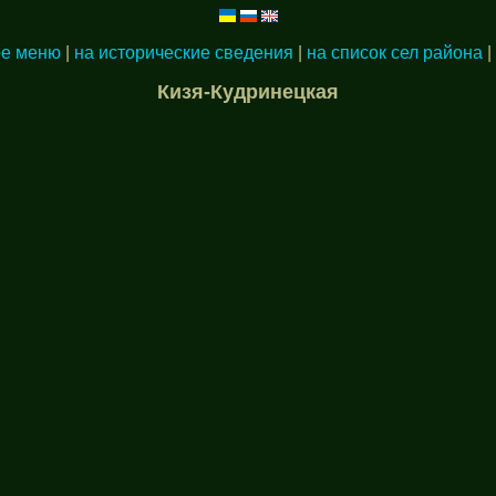
ое меню
|
на исторические сведения
|
на список сел района
|
Кизя-Кудринецкая