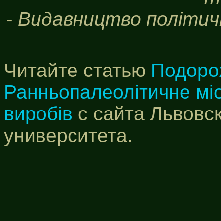
- Видавництво політичн
Читайте статью
Подоро
Ранньопалеолітичне мі
виробів
с сайта Львовск
университета.