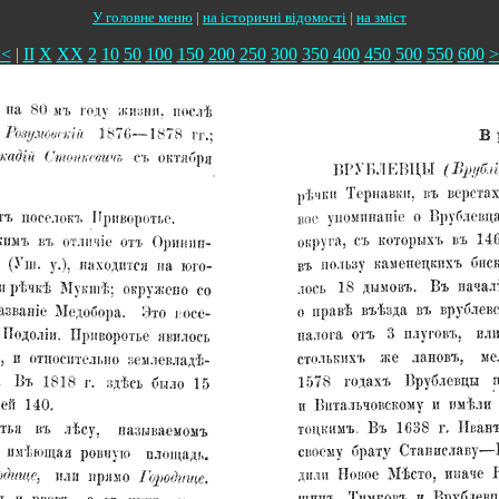
У головне меню
|
на історичні відомості
|
на зміст
<<
|
II
X
XX
2
10
50
100
150
200
250
300
350
400
450
500
550
600
>