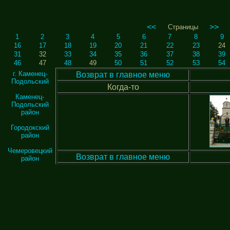
<<
>>
Страницы
1
2
3
4
5
6
7
8
9
16
17
18
19
20
21
22
23
24
31
32
33
34
35
36
37
38
39
46
47
48
49
50
51
52
53
54
г. Каменец-
Возврат в главное меню
Подольский
Когда-то
Каменец-
Подольский
район
Городокский
район
Чемеровецкий
Возврат в главное меню
район