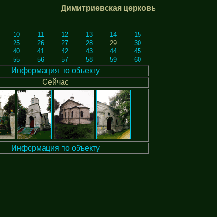
Димитриевская церковь
10
11
12
13
14
15
25
26
27
28
29
30
40
41
42
43
44
45
55
56
57
58
59
60
Информация по объекту
Сейчас
Информация по объекту