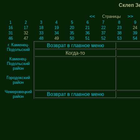
Склеп Зе
<<
>>
Страницы
1
2
3
4
5
6
7
8
9
16
17
18
19
20
21
22
23
24
31
32
33
34
35
36
37
38
39
46
47
48
49
50
51
52
53
54
г. Каменец-
Возврат в главное меню
Подольский
Когда-то
Каменец-
Подольский
район
Городокский
район
Чемеровецкий
Возврат в главное меню
район