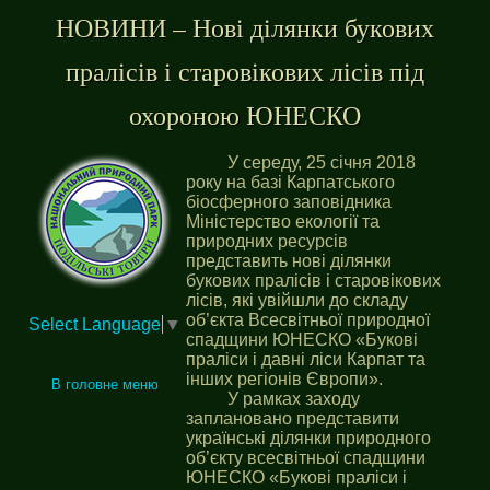
НОВИНИ – Нові ділянки букових
пралісів і старовікових лісів під
охороною ЮНЕСКО
У середу, 25 січня 2018
року на базі Карпатського
біосферного заповідника
Міністерство екології та
природних ресурсів
представить нові ділянки
букових пралісів і старовікових
лісів, які увійшли до складу
об’єкта Всесвітньої природної
Select Language
▼
спадщини ЮНЕСКО «Букові
праліси і давні ліси Карпат та
інших регіонів Європи».
В головне меню
У рамках заходу
заплановано представити
українські ділянки природного
об’єкту всесвітньої спадщини
ЮНЕСКО «Букові праліси і