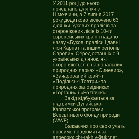
У 2011 році до нього
приєднано ділянки з
Німеччини, а 7 липня 2017
року додатково включено 63
ділянки букових пралісів та
старовікових лісів із 10-ти
європейських країн і надано
назву «Букові праліси і давні
ліси Карпат та інших регіонів
Європи». Серед останніх є 9
українських ділянок, які
охороняються в національних
природних парках «Синевир»,
«Зачарований край» і
«Подільські Товтри» та
природних заповідниках
«Горгани» і «Розточчя».
Захід відбувається за
підтримки Дунайсько-
Карпатської програми
Всесвітнього фонду природи
(WWF).
Бажаючих про свою учать
просимо повідомити за
адресою:
cbr-rakhiv@ukr.net