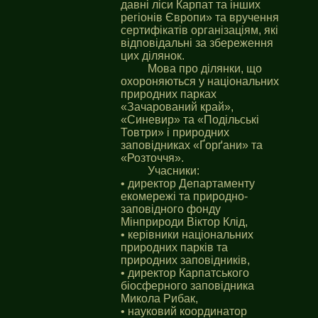
давні ліси Карпат та інших
регіонів Європи» та вручення
сертифікатів організаціям, які
відповідальні за збереження
цих ділянок.
Мова про ділянки, що
охороняються у національних
природних парках
«Зачарований край»,
«Синевир» та «Подільські
Товтри» і природних
заповідниках «Ґорґани» та
«Розточчя».
Учасники:
• директор Департаменту
екомережі та природно-
заповідного фонду
Мінприроди Віктор Клід,
• керівники національних
природних парків та
природних заповідників,
• директор Карпатського
біосферного заповідника
Микола Рибак,
• науковий координатор