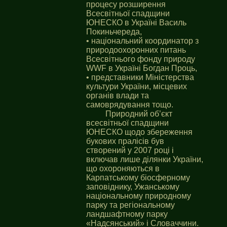
процесу розширення
Всесвітньої спадщини
ЮНЕСКО в Україні Василь
Покиньчереда,
• національний координатор з
природоохоронних питань
Всесвітнього фонду природу
WWF в Україні Богдан Проць,
• представники Міністерства
культури України, місцевих
органів влади та
самоврядування тощо.
Природний об’єкт
всесвітньої спадщини
ЮНЕСКО щодо збереження
букових пралісів був
створений у 2007 році і
включав лише ділянки України,
що охороняються в
Карпатському біосферному
заповіднику, Ужанському
національному природному
парку та регіональному
ландшафтному парку
«Надсянський» і Словаччини.