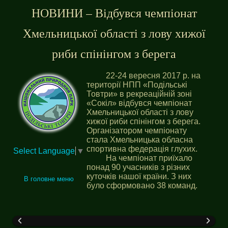
НОВИНИ – Відбувся чемпіонат
Хмельницької області з лову хижої
риби спінінгом з берега
22-24 вересня 2017 р. на
території НПП «Подільські
Товтри» в рекреаційній зоні
«Сокіл» відбувся чемпіонат
Хмельницької області з лову
хижої риби спінінгом з берега.
Організатором чемпіонату
стала Хмельницька обласна
спортивна федерація глухих.
Select Language
▼
На чемпіонат приїхало
понад 90 учасників з різних
куточків нашої країни. З них
В головне меню
було сформовано 38 команд.