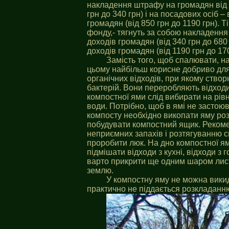
накладення штрафу на громадян від 
грн до 340 грн) і на посадових осіб 
громадян (від 850 грн до 1190 грн). Т
фонду,- тягнуть за собою накладенн
доходів громадян (від 340 грн до 680
доходів громадян (від 1190 грн до 170
Замість того, щоб спалювати, н
цьому найбільш корисне добриво для
органічних відходів, при якому ство
бактерій. Вони переробляють відходи, 
компостної ями слід вибирати на рівн
води. Потрібно, щоб в ямі не застою
компосту необхідно викопати яму роз
побудувати компостний ящик. Реком
неприємних запахів і розтягуванню с
проробити люк. На дно компостної ям
підмішати відходи з кухні, відходи з
варто прикрити ще одним шаром лист
землю.
У компостну яму не можна викид
практично не піддається розкладанн