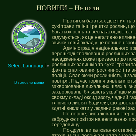
НОВИНИ – Не пали
Протягом багатьох десятиліть в
сухі трави та інші рештки рослин, щ
багатьох осінь та весна асоціюється 
задумується, як це негативно впливає
звички і свій вклад у це повинен зроб
Адміністрація національного пр
перешкоді спалювання рослинних зал
насадженнях може призвести до поже
рослинних залишків та сухої трави та
Select Language
▼
фактів спалювання рослинності та в
поліції. Спалюючи рослинність, її за
повітря. Під час горіння вивільняють
В головне меню
захворювання дихальних шляхів, зни
захворювань, більшість українців маю
своєму складі оксид азоту, чадний газ
тліючого листя і бадилля, що зроста
здатні викликати у людини ракові за
По-перше, випалювання стерні, с
забруднює повітря на величезних п
середовищу.
По-друге, випалювання стерні, 
птахів, місць перебування та знаход