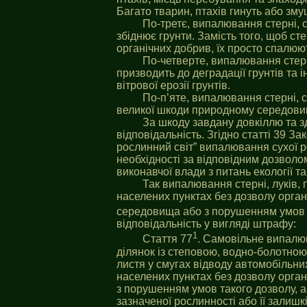
Багато тварин, птахів гинуть або зм
По-третє, випалювання стерні, с
збіднює грунти. Замість того, щоб с
органічних добрив, їх просто спалюю
По-четверте, випалювання стерні
призводить до деградації грунтів та 
вітрової ерозії грунтів.
По-п’яте, випалювання стерні, 
великої шкоди природному середови
За шкоду завдану довкіллю та з
відповідальність. Згідно статті 39 За
рослинний світ” випалювання сухої р
необхідності за відповідним дозвол
виконавчої влади з питань екології т
Так випалювання стерні, луків, 
населених пунктах без дозволу орга
середовища або з порушенням умов т
відповідальність у вигляді штрафу:
1
Стаття 77
. Самовільне випалюв
ділянок із степовою, водно-болотною
листя у смугах відводу автомобільних
населених пунктах без дозволу орга
з порушенням умов такого дозволу, 
зазначеної рослинності або її залишкі