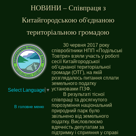
НОВИНИ – Співпраця з
Китайгородською об'єднаною
територіальною громадою
30 червня 2017 року
співробітники НПП «Подільські
Товтри» взяли участь у роботі
сесії Китайгородської
об’єднаної територіальної
громади (ОТГ), на якій
розглядалось питання сплати
земельного податку
установами ПЗФ.
Select Language
▼
В результаті тісної
співпраці та досягнутого
порозуміння національний
В головне меню
природний парк було
звільнено від земельного
податку. Висловлюємо
вдячність депутатам за
підтримку і сприяння у справі