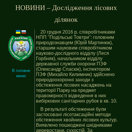
НОВИНИ – Дослідження лісових
ділянок
20 грудня 2016 р. співробітниками
НПП "Подільські Товтри": головним
природознавцем (Юрій Мартинюк),
старшим науковим співробітником
науково-дослідного відділу (Леся
Горбняк), начальником відділу
державної служби охорони ПЗФ
(Олександр Спасюк), інспектором
В головне
ПЗФ (Михайло Килимник) здійснено
меню
природоохоронні заходи з
обстеження лісових насаджень на
території Парку на предмет
правомірності відведення в них
вибіркових санітарних рубок в кв. 10.
В результаті обстеження були
застосовані лісотаксаційні методи
обстеження хвойних лісових культур.
Виявлено пошкоджені шкідниками
деревостани, сухостій. За