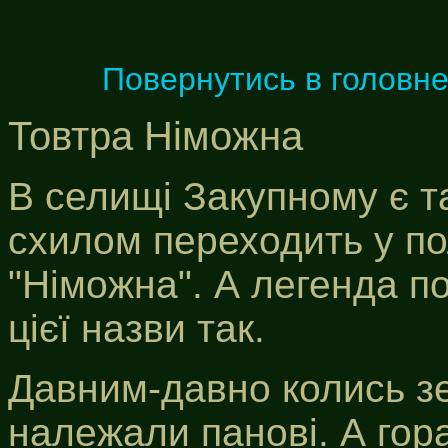
Повернутись в головн
Товтра Німожна
В селищі Закупному є т
схилом переходить у по
"Німожна". А легенда п
цієї назви так.
Давним-давно колись зе
належали панові. А гор