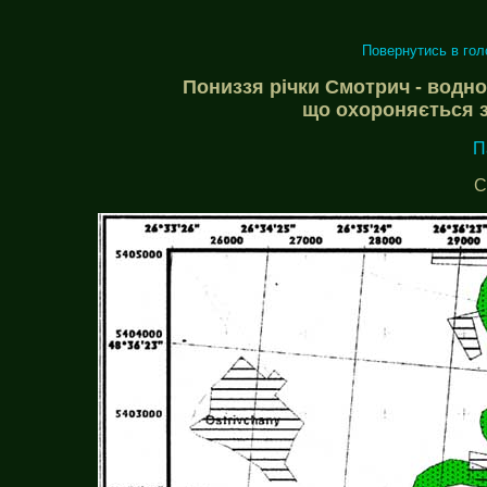
Повернутись в го
Пониззя річки Смотрич - водно
що охороняється з
П
С