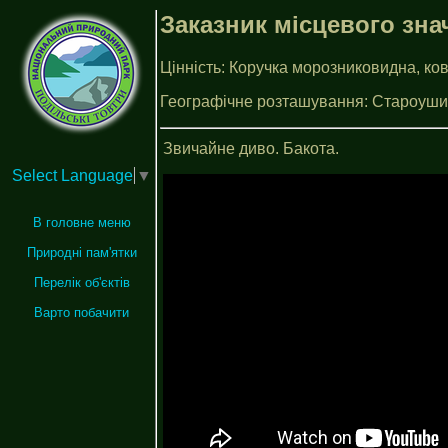
Заказник місцевого зн
Цiннiсть: Коручка морозниковидна, ков
Географiчне розташування: Староушиц
Звичайне диво. Бакота.
Select Language
▼
В головне меню
Природні пам'ятки
Перелік об'єктів
Варто побачити