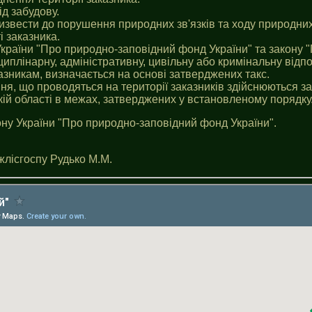
д забудову.
ризвести до порушення природних зв'язків та ходу природних
і заказника.
країни "Про природно-заповідний фонд України" та закону
иплінарну, адміністративну, цивільну або кримінальну відпо
азникам, визначається на основі затверджених такс.
ня, що проводяться на території заказників здійснюються 
кiй області в межах, затверджених у встановленому порядку
ну України "Про природно-заповідний фонд України".
жлісгоспу Рудько М.М.