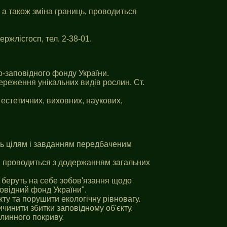
 а також зміна границь, проводиться
ржлісгосп, тел. 2-38-01.
-заповiдного фонду України.
реження унікальних видів рослин. Ст.
естетичних, виховних, наукових,
ить цілям i завданням передбаченим
ка, проводиться з додержанням загальних
, беруть на себе зобов'язання щодо
овiдний фонд України".
ту та порушити екологічну рівновагу.
чинити збитки заповідному об'єкту.
линного покриву.