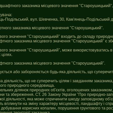
ландшафтного заказника місцевого значення "Староушицький",
увача:
ь-Подільський, вул. Шевченка, 30, Кам'янець-Подiльський де
фтного заказника місцевого значення "Староушицький".
вого значення "Староушицький" входить до складу природно
тного заказника місцевого значення "Староушицький" є збе
вого значення "Староушицький", може використовуватись в 
 цілях.
афтного заказника місцевого значення "Староушицький".
жується або забороняється будь-яка діяльність, що супереч
ша діяльність, що не суперечить цілям i завданням заказни
ого природного середовища.
мельних ділянок природних об'єктів, оголошених заказником
и та збереження. СТ. 26 Закону України "Про природно-зап
ої діяльності, яка може спричинити шкоду заповідному об'єк
ь вплинути на зміну характеру місцевості, ландшафту i спри
, добування корисних копалин, порушення грунтового та рос
днення території заказника.