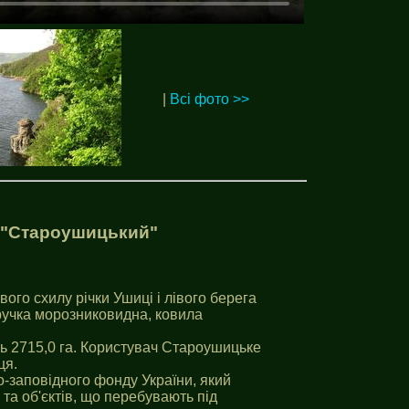
|
Всі фото >>
 "Староушицький"
го схилу річки Ушицi i лівого берега
оручка морозниковидна, ковила
ь 2715,0 га. Користувач Староушицьке
ця.
-заповiдного фонду України, який
та об'єктів, що перебувають під