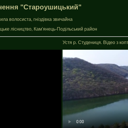
ачення "Староушицький"
ила волосиста, гнiздiвка звичайна
ьке лiсництво, Кам'янець-Подiльський район
Устя р. Студениця. Відео з коп