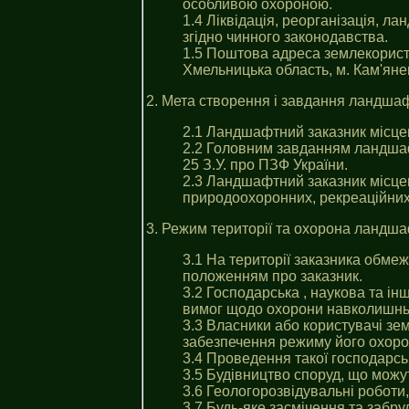
особливою охороною.
1.4 Ліквідація, реорганізація, 
згідно чинного законодавства.
1.5 Поштова адреса землекорист
Хмельницька область, м. Кам'янец
2. Мета створення i завдання ландша
2.1 Ландшафтний заказник місце
2.2 Головним завданням ландшаф
25 З.У. про ПЗФ України.
2.3 Ландшафтний заказник місце
природоохоронних, рекреаційних
3. Режим території та охорона ландш
3.1 На території заказника обме
положенням про заказник.
3.2 Господарська , наукова та ін
вимог щодо охорони навколишнь
3.3 Власники або користувачі зе
забезпечення режиму його охорон
3.4 Проведення такої господарськ
3.5 Будівництво споруд, що можут
3.6 Геологорозвідувальні роботи
3.7 Будь-яке засмічення та забру