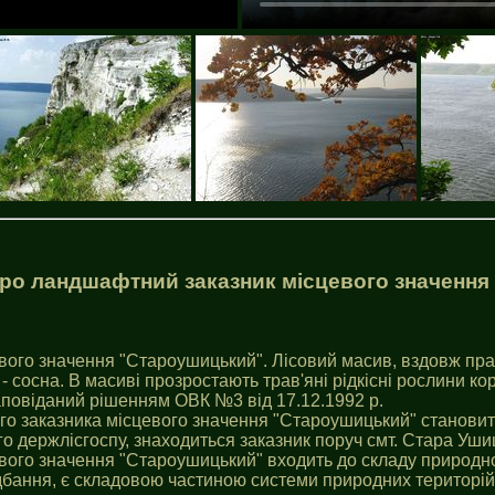
ро ландшафтний заказник місцевого значення
ого значення "Староушицький". Лісовий масив, вздовж право
- сосна. В масиві прозростають трав'яні рідкісні рослини к
Заповіданий рішенням ОВК №3 від 17.12.1992 р.
о заказника місцевого значення "Староушицький" становит
го держлісгоспу, знаходиться заказник поруч смт. Стара Уши
вого значення "Староушицький" входить до складу природно
бання, є складовою частиною системи природних територій 