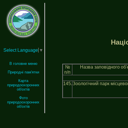
Нацi
Select Language
▼
В головне меню
№
Назва заповiдного об'є
п/п
Природні пам'ятки
Карта
145.
Зоологічний парк місцево
природоохоронних
об'єктів
Фото
природоохоронних
об'єктів