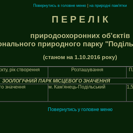
Повернутись в головне меню
|
на природні пам'ятки
П Е Р Е Л I К
природоохоронних об'єктiв
онального природного парку "Подiль
(станом на 1.10.2016 року)
кту, рiк створення
Розташування
П
ЗООЛОГІЧНИЙ ПАРК МІСЦЕВОГО ЗНАЧЕННЯ
го значення
м. Кам'янець-Подільський
1,
Повернутись у головне меню