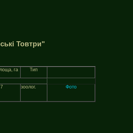
ськi Товтри"
лоща, га
Тип
57
зоолог.
Фото