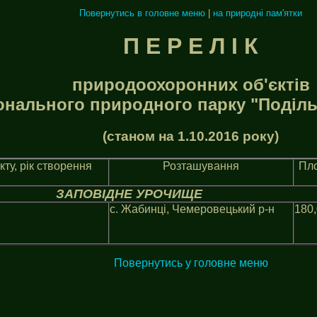
Повернутись в головне меню
|
на природні пам'ятки
П Е Р Е Л I К
природоохоронних об'єктiв
онального природного парку "Подiль
(станом на 1.10.2016 року)
кту, рiк створення
Розташування
Пло
ЗАПОВIДНЕ УРОЧИЩЕ
с. Жабинцi, Чемеровецький р-н
180,
Повернутись у головне меню