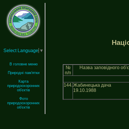
Нацi
Select Language
▼
В головне меню
№
Назва заповiдного об'є
п/п
Природні пам'ятки
Карта
144.
Жабинецька дача
природоохоронних
19.10.1988
об'єктів
Фото
природоохоронних
об'єктів