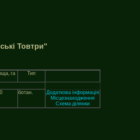
ськi Товтри"
ща, га
Тип
0
ботан.
Додаткова інформація
Місцезнаходження
Схема ділянки