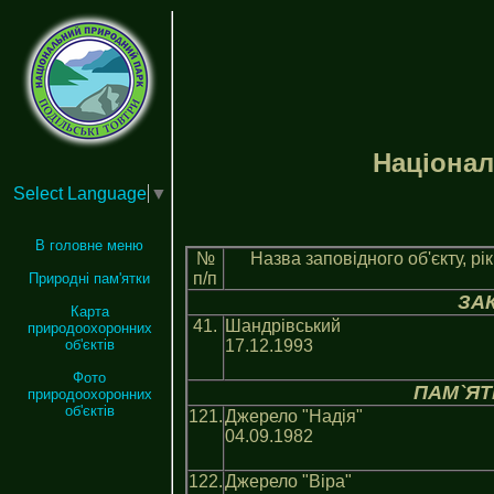
Нацiонал
Select Language
▼
В головне меню
№
Назва заповiдного об'єкту, рi
п/п
Природні пам'ятки
ЗА
Карта
41.
Шандрівський
природоохоронних
17.12.1993
об'єктів
Фото
ПАМ`ЯТ
природоохоронних
об'єктів
121.
Джерело "Надія"
04.09.1982
122.
Джерело "Віра"