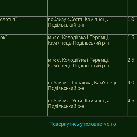
елетня"
поблизу с. Устя, Кам'янець-
1,0
Подільський р-н
ок"
мiж с. Колодiївка i Теремцi,
1,5
Кам'янець-Подільський р-н
мiж с. Колодiївка i Теремцi,
2,5
Кам'янець-Подільський р-н
поблизу с. Гораївка, Кам'янець-
4,0
Подільський р-н
поблизу с. Устя, Кам'янець-
4,5
Подільський р-н
Повернутись у головне меню