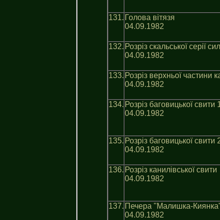
131.
Голова вітязя
04.09.1982
132.
Розріз скальської серії си
04.09.1982
133.
Розрiз верхньої частини ка
04.09.1982
134.
Розріз баговицької свити 
04.09.1982
135.
Розріз баговицької свити 
04.09.1982
136.
Розріз канилівської свити
04.09.1982
137.
Печера "Малишка-Киянка
04.09.1982