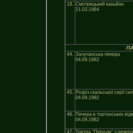
18.
Смотрицький каньйон
21.03.1984
ПА
44.
Залучанська печера
04.09.1982
45.
Розріз скальської серії си
04.09.1982
46.
Печера в тортонських від
04.09.1982
47.
Товтра "Першак" з печер