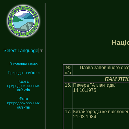
Нацi
Select Language
▼
В головне меню
№
Назва заповiдного об'є
п/п
Природні пам'ятки
ПАМ`ЯТ
Карта
16.
Печера "Атлантида"
природоохоронних
14.10.1975
об'єктів
Фото
природоохоронних
об'єктів
17.
Китайгородське відслоне
21.03.1984