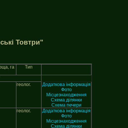
ськi Товтри"
ща, га
Тип
геолог.
Додаткова інформація
Фото
Місцезнаходження
Схема ділянки
Схема печери
геолог.
Додаткова інформація
Фото
Місцезнаходження
Схема ділянки