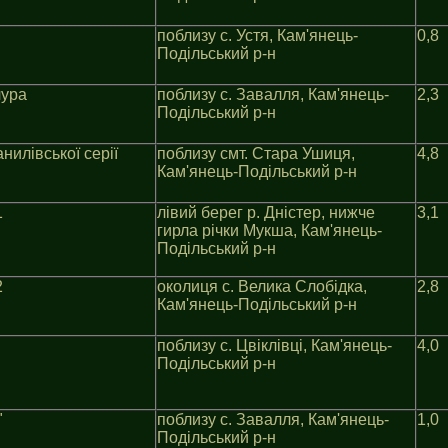
поблизу с. Устя, Кам'янець-
0,8
Подільський р-н
лура
поблизу с. Завалля, Кам'янець-
2,3
Подільський р-н
нилiвської серiї
поблизу смт. Стара Ушиця,
4,8
Кам'янець-Подільський р-н
1
лiвий берег р. Днiстер, нижче
3,1
гирла рiчки Мукша, Кам'янець-
Подільський р-н
2
околиця с. Велика Слобідка,
2,8
Кам'янець-Подільський р-н
поблизу с. Цвiклiвцi, Кам'янець-
4,0
Подільський р-н
"
поблизу с. Завалля, Кам'янець-
1,0
Подільський р-н