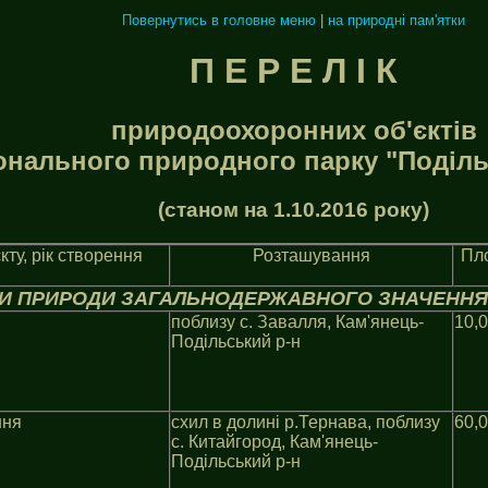
Повернутись в головне меню
|
на природні пам'ятки
П Е Р Е Л I К
природоохоронних об'єктiв
онального природного парку "Подiль
(станом на 1.10.2016 року)
кту, рiк створення
Розташування
Пло
КИ ПРИРОДИ ЗАГАЛЬНОДЕРЖАВНОГО ЗНАЧЕННЯ
поблизу с. Завалля, Кам'янець-
10,0
Подiльський р-н
ння
схил в долинi р.Тернава, поблизу
60,0
с. Китайгород, Кам'янець-
Подiльський р-н