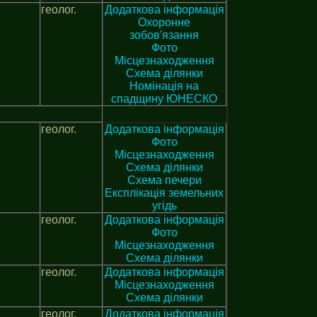
геолог.
Додаткова інформація
Охоронне
зобов'язання
Фото
Місцезнаходження
Схема ділянки
Номінація на
спадщину ЮНЕСКО
геолог.
Додаткова інформація
Фото
Місцезнаходження
Схема ділянки
Схема печери
Експлікація земельних
угідь
геолог.
Додаткова інформація
Фото
Місцезнаходження
Схема ділянки
геолог.
Додаткова інформація
Місцезнаходження
Схема ділянки
геолог.
Додаткова інформація