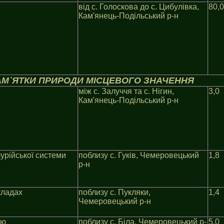
вiд с. Голоскова до с. Цибулiвка,
80,0
Кам'янець-Подiльський р-н
М`ЯТКИ ПРИРОДИ МIСЦЕВОГО ЗНАЧЕННЯ
мiж с. Залуччя та с. Нiгин,
3,0
Кам'янець-Подільський р-н
лурійської системи
поблизу с. Гуків, Чемеровецький
1,8
р-н
кладах
поблизу с. Пукляки,
1,4
Чемеровецький р-н
ою
поблизу с. Біла, Чемеровецький р-
5,0