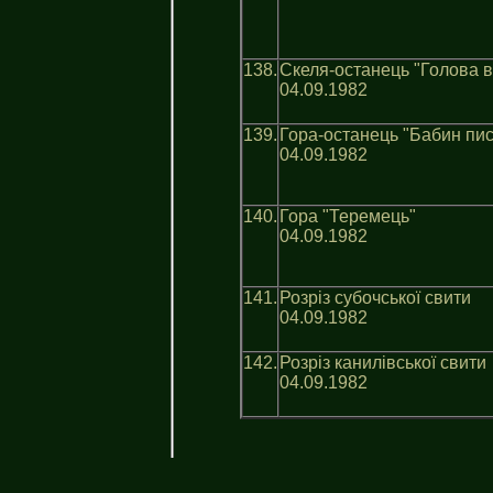
138.
Скеля-останець "Голова в
04.09.1982
139.
Гора-останець "Бабин пис
04.09.1982
140.
Гора "Теремець"
04.09.1982
141.
Розрiз субочської свити
04.09.1982
142.
Розрiз канилiвської свити
04.09.1982