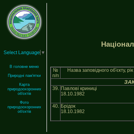
Нацiонал
Select Language
▼
В головне меню
№
Назва заповiдного об'єкту, рi
п/п
Природні пам'ятки
ЗА
Карта
39.
Павлові криниці
природоохоронних
18.10.1982
об'єктів
Фото
40.
Брідок
природоохоронних
18.10.1982
об'єктів