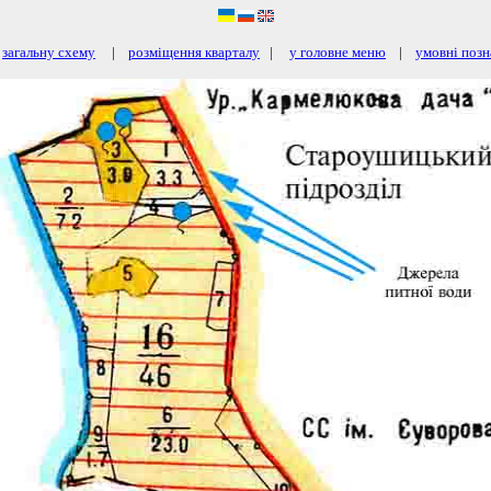
а
загальну схему
|
розміщення кварталу
|
у головне меню
|
умовні позн