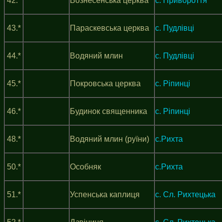
42.*
Вознесенська церква
с. Привороття
43.*
Параскевська церква
с. Пудлівці
44.*
Водяний млин
с. Пудлівці
45.*
Покровська церква
с. Ріпинці
46.*
Будинок священника
с. Ріпинці
48.*
Водяний млин (руїни)
с.Рихта
50.*
Особняк
с.Рихта
51.*
Успенська каплиця
с. Сл. Рихтецька