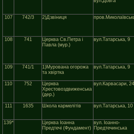
вул.Довга
107
742/3
2)Дзвiниця
пров.Миколаївськ
108
741
Церква Св.Петра i
вул.Татарська, 9
Павла (мур.)
109
741/1
1)Мурована огорожа
вул.Татарська, 9
та хвiртка
110
752
Церква
вул.Карвасари, 2
Хрестовоздвиженська
(дер.)
111
1635
Школа кармелiтiв
вул.Татарська, 10
139*
Церква Iоанна
вул. Iоанно-
Предтечi (Фундамент)
Предтечинська