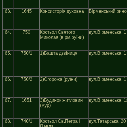
63.
1645
Консисторiя духовна
Вiрменський ринок
64.
750
Костьол Святого
вул.Вiрменська, 1
Миколая (вiрм.руїни)
65.
750/1
1)Башта дзвiниця
вул.Вiрменська, 1
66.
750/2
2)Огорожа (руїни)
вул.Вiрменська, 1
67.
1651
3)Будинок житловий
вул.Вiрменська, 1
(мур)
68.
740/1
Костьол Св.Петра i
вул.Татарська, 20
Павла