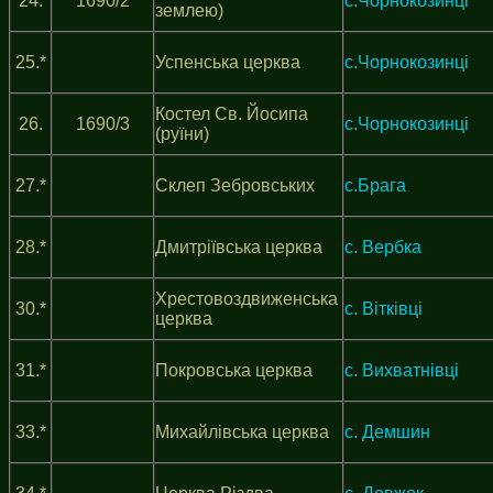
24.
1690/2
с.Чорнокозинці
землею)
25.*
Успенська церква
с.Чорнокозинці
Костел Св. Йосипа
26.
1690/3
с.Чорнокозинці
(руїни)
27.*
Склеп Зебровських
с.Брага
28.*
Дмитріївська церква
с. Вербка
Хрестовоздвиженська
30.*
с. Вітківці
церква
31.*
Покровська церква
с. Вихватнівці
33.*
Михайлівська церква
с. Демшин