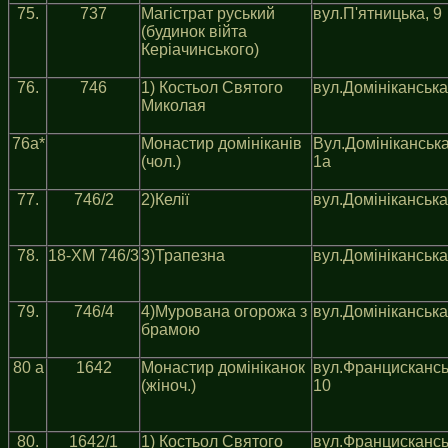
75.
737
Магiстрат руський
вул.П'ятницька, 9
(будинок вiйта
Керiачинського)
76.
746
1) Костьол Святого
вул.Домiнiканська
Миколая
76a*
Монастир домiнiканiв
Вул.Домiнiканська
(чол.)
1а
77.
746/2
2)Келiї
вул.Домiнiканська
78.
18-ХМ 746/3
3)Трапезна
вул.Домiнiканська
79.
746/4
4)Мурована огорожа з
вул.Домiнiканська
брамою
80 a
1642
Монастир домiнiканок
вул.Францискансь
(жiноч.)
10
80.
1642/1
1) Костьол Святого
вул.Францискансь