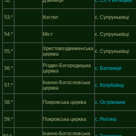
52.*
Дзвіниця
с. Сл. Рихтецька
53.*
Костел
с. Супруньківці
54.*
Міст
с. Супруньківці
Хрестовоздвиженська
55.*
с. Супруньківці
церква
Різдво-Богородицька
56.*
с. Баговиця
церква
Іоанно-Богословська
57.*
с. Колубаївці
церква
58.*
Покровська церква
с. Oстрівчани
59.*
Покровська церква
с. Рогізна
Іоанно-Богословська