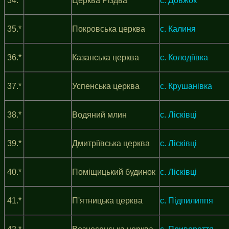
34.*
Церква Різдва
с. Довжок
35.*
Покровська церква
с. Калиня
36.*
Казанська церква
с. Колодіївка
37.*
Успенська церква
с. Крушанівка
38.*
Водяний млин
с. Лісківці
39.*
Дмитріївська церква
с. Лісківці
40.*
Поміщицький будинок
с. Лісківці
41.*
П'ятницька церква
с. Підпилиппя