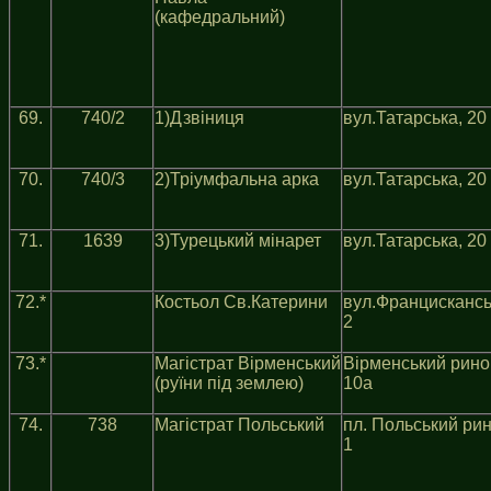
(кафедральний)
69.
740/2
1)Дзвiниця
вул.Татарська, 20
70.
740/3
2)Трiумфальна арка
вул.Татарська, 20
71.
1639
3)Турецький мiнарет
вул.Татарська, 20
72.*
Костьол Св.Катерини
вул.Францискансь
2
73.*
Магiстрат Вiрменський
Вiрменський рино
(руїни під землею)
10а
74.
738
Магiстрат Польський
пл. Польський рин
1