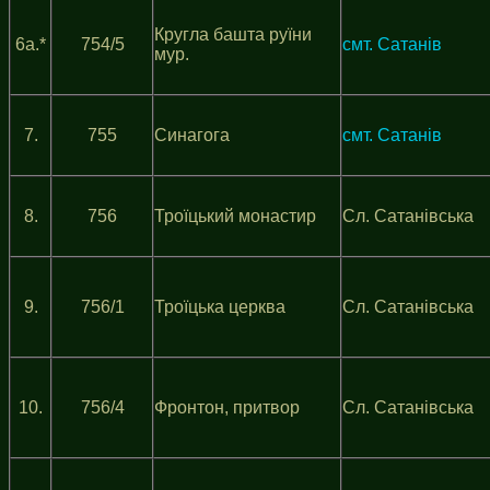
Кругла башта руїни
6a.*
754/5
смт. Сатанів
мур.
7.
755
Синагога
смт. Сатанів
8.
756
Троїцький монастир
Сл. Сатанівська
9.
756/1
Троїцька церква
Сл. Сатанівська
10.
756/4
Фронтон, притвор
Сл. Сатанівська