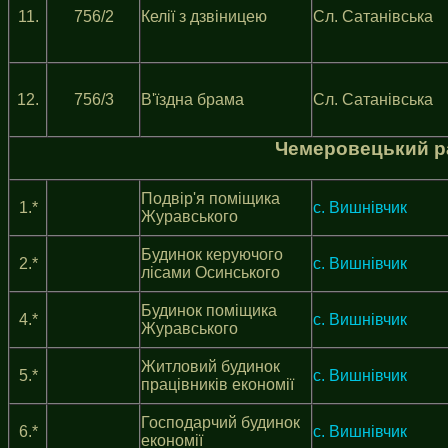
11.
756/2
Келії з дзвіницею
Сл. Сатанівська
12.
756/3
В'їздна брама
Сл. Сатанівська
Чемеровецький р
Подвір'я поміщика
1.*
с. Вишнівчик
Журавського
Будинок керуючого
2.*
с. Вишнівчик
лісами Осинського
Будинок поміщика
4.*
с. Вишнівчик
Журавського
Житловий будинок
5.*
с. Вишнівчик
працівників економії
Господарчий будинок
6.*
с. Вишнівчик
економії