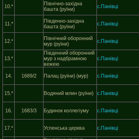
Північно-західна
10.*
с.Панівці
башта (руїни)
Південно-західна
11.*
с.Панівці
башта (руїни)
Північний оборонний
12.*
с.Панівці
мур (руїни)
Південний оборонний
13.*
мур з надбрамною
с.Панівці
вежею
14.
1689/2
Палац (руїни) (мур)
с.Панівці
15.*
Водяний млин (руїни)
с.Панівці
16.
1683/3
Будинок коллегіуму
с.Панівці
17.*
Успенська церква
с.Панівці