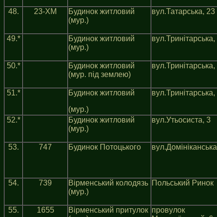
48.
23-ХМ
Будинок житловий
вул.Татарська, 23
(мур.)
49.*
Будинок житловий
вул.Тринiтарська,
(мур.)
50.*
Будинок житловий
вул.Тринiтарська,
(мур. під землею)
51.*
Будинок житловий
вул.Тринiтарська,
(мур.)
52.*
Будинок житловий
вул.Утьосиста, 3
(мур.)
53.
747
Будинок Потоцького
вул.Домiнiканська
54.
739
Вiрменський колодязь
Польський Ринок
(мур.)
55.
1655
Вiрменський притулок
провулок