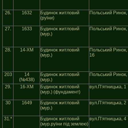
26.
1632
Будинок житловий
Польський Ринок,
(руїни)
27.
1633
Будинок житловий
Польський Ринок,
(мур.)
28.
14-ХМ
Будинок житловий
Польський Ринок,
(мур.)
16
203
14
Будинок житловий
Польський Ринок,
(№438)
(мур.)
29.
16-ХМ
Будинок житловий
вул.П'ятницька, 1
(мур.) (фундамент)
30
1649
Будинок житловий
вул.П'ятницька, 2
(мур.)
31.*
Будинок житловий
вул.П'ятницька, 4
(мур.руїни під землею)