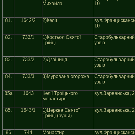
Михайла
10
81.
1642/2
2)Келiї
вул.Францискансь
10
82.
733/1
1)Костьол Святої
Старобульварний
Трiйцi
узвiз
83.
733/2
2)Дзвiниця
Старобульварний
узвiз
84.
733/3
3)Мурована огорожа
Старобульварний
узвiз
85a
1643
Келії Троїцького
вул.Зарванська, 2
монастиря
85.
1643/1
1)Церква Святої
вул.Зарванська, 2
Трiйцi (руїни)
86
744
Монастир
вул.Францискансь