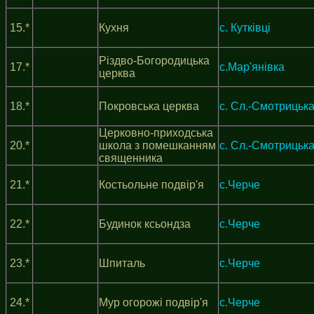
15.*
Кухня
c. Кутківці
Різдво-Богородицька
17.*
c.Мар'янівка
церква
18.*
Покровська церква
с. Сл.-Смотрицьк
Церковно-приходська
20.*
школа з помешканням
с. Сл.-Смотрицьк
священника
21.*
Костьольне подвір'я
с.Черче
22.*
Будинок ксьондза
с.Черче
23.*
Шпиталь
с.Черче
24.*
Мур огорожі подвір'я
с.Черче