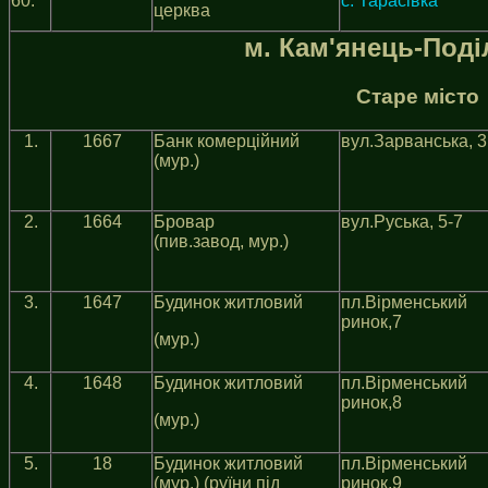
60.*
с. Тарасівка
церква
м. Кам'янець-Под
Старе місто
1.
1667
Банк комерцiйний
вул.Зарванська, 3
(мур.)
2.
1664
Бровар
вул.Руська, 5-7
(пив.завод, мур.)
3.
1647
Будинок житловий
пл.Вiрменський
ринок,7
(мур.)
4.
1648
Будинок житловий
пл.Вiрменський
ринок,8
(мур.)
5.
18
Будинок житловий
пл.Вiрменський
(мур.) (руїни під
ринок,9