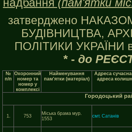
надбання
(пам'ятки міс
затверджено НАКАЗ
БУДІВНИЦТВА, АРХ
ПОЛІТИКИ УКРАЇНИ ві
* -
до РЕЄСТ
№
Охоронний
Найменування
Адреса сучасна
п/п
номер та
пам'ятки (матерiал)
адреса колиш
номер у
комплексi
Городоцький ра
Міська брама мур.
1.
753
смт. Сатанів
1553