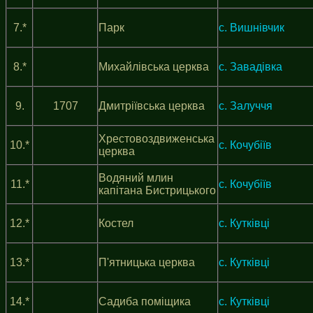
7.*
Парк
с. Вишнівчик
8.*
Михайлівська церква
c. Завадівка
9.
1707
Дмитріївська церква
с. Залуччя
Хрестовоздвиженська
10.*
с. Кочубіїв
церква
Водяний млин
11.*
с. Кочубіїв
капітана Бистрицького
12.*
Костел
c. Кутківці
13.*
П'ятницька церква
c. Кутківці
14.*
Садиба поміщика
c. Кутківці