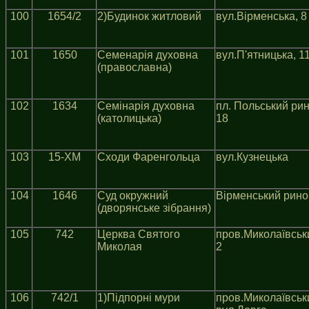
100
1654/2
2)Будинок житловий
вул.Вiрменська, 8
101
1650
Семенарiя духовна
вул.П'ятницька, 1
(православна)
102
1634
Семiнарiя духовна
пл. Польський рин
(католицька)
18
103
15-XM
Cходи Фаренгольца
вул.Кузнецька
104
1646
Суд окружний
Вiрменський ринок
(дворянське зiбрання)
105
742
Церква Святого
пров.Миколаївськ
Миколая
2
106
742/1
1)Пiдпорнi мури
пров.Миколаївськ