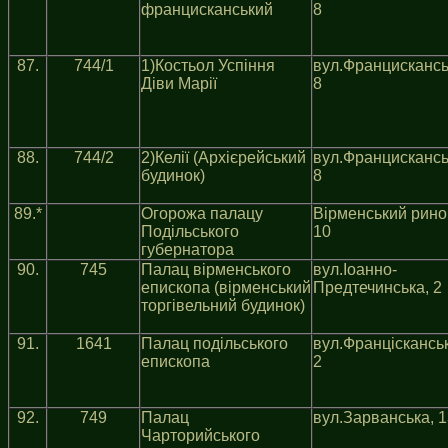
францисканський
8
87.
744/1
1)Костьол Успiння
вул.Францискансь
Дiви Марiї
8
88.
744/2
2)Келiї (Архiєрейський
вул.Францискансь
будинок)
8
89.*
Огорожа палацу
Вiрменський рино
Подiльського
10
губернатора
90.
745
Палац вiрменського
вул.Iоанно-
епископа (вiрменський
Предтечинська, 2
торгiвельний будинок)
91.
1641
Палац подiльського
вул.Францiскансь
епископа
2
92.
749
Палац
вул.Зарванська, 
Чарторийського