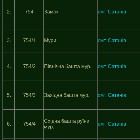
2.
754
Замок
смт. Сатанів
3.
754/1
Мури
смт. Сатанів
4.
754/2
Північна башта мур.
смт. Сатанів
5.
754/3
Західна башта мур.
смт. Сатанів
Східна башта руїни
6.
754/4
смт. Сатанів
мур.