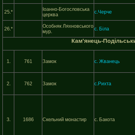
Іоанно-Богословська
25.*
с.Черче
церква
Особняк Ляхновського
26.*
с. Біла
мур.
Кам'янець-Подільськ
1.
761
Замок
с. Жванець
2.
762
Замок
с.Рихта
3.
1686
Скельний монастир
с. Бакота