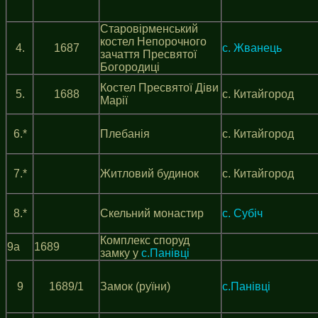
Старовірменський
костел Непорочного
4.
1687
с. Жванець
зачаття Пресвятої
Богородиці
Костел Пресвятої Діви
5.
1688
с. Китайгород
Марії
6.*
Плебанія
с. Китайгород
7.*
Житловий будинок
с. Китайгород
8.*
Скельний монастир
с. Субіч
Комплекс споруд
9а
1689
замку у
с.Панівці
9
1689/1
Замок (руїни)
с.Панівці