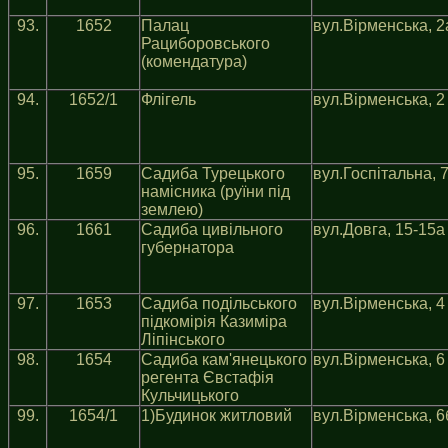
93.
1652
Палац
вул.Вiрменська, 2
Рациборовського
(комендатура)
94.
1652/1
Флiгель
вул.Вiрменська, 2
95.
1659
Садиба Турецького
вул.Госпiтальна, 
намiсника (руїни під
землею)
96.
1661
Садиба цивiльного
вул.Довга, 15-15а
губернатора
97.
1653
Садиба подiльського
вул.Вiрменська, 4
пiдкомiрiя Казимiра
Лiпiнського
98.
1654
Садиба кам'янецького
вул.Вiрменська, 6
регента Євстафiя
Кульчицького
99.
1654/1
1)Будинок житловий
вул.Вiрменська, 6