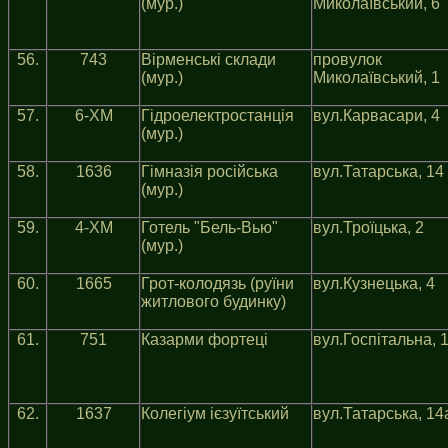
(мур.)
Миколаївський, 6
56.
743
Вiрменськi склади
провулок
(мур.)
Миколаївський, 1
57.
6-ХМ
Гiдроелектростанцiя
вул.Карвасари, 4
(мур.)
58.
1636
Гiмназiя росiйська
вул.Татарська, 14
(мур.)
59.
4-ХМ
Готель "Бель-Вью"
вул.Троїцька, 2
(мур.)
60.
1665
Грот-колодязь (руїни
вул.Кузнецька, 4
житлового будинку)
61.
751
Казарми фортецi
вул.Госпiтальна, 
62.
1637
Колегiум iєзуїтський
вул.Татарська, 14