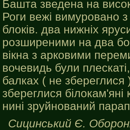
Башта зведена на висок
Роги вежі вимуровано з
блоків. два нижніх ярус
розширеними на два бок
вікна з арковими перем
вочевидь були плескаті
балках ( не збереглися 
збереглися білокам'яні
нині зруйнований парап
Сицинський Є. Оборонн