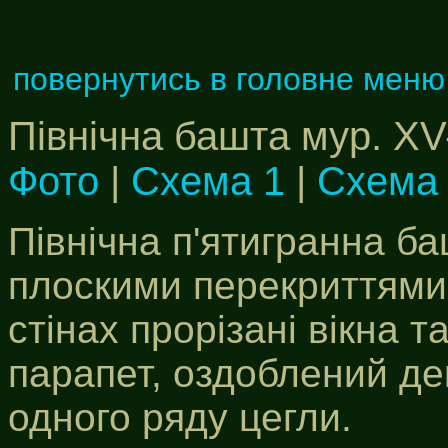
повернутись в головне меню
Північна башта мур. XV-
Фото
|
Схема 1
|
Схема
Пiвнiчна п'ятигранна ба
плоскими перекриттями. 
стiнах прорiзанi вiкна 
парапет, оздоблений де
одного ряду цегли.