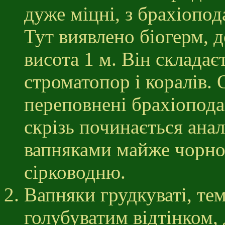
дуже міцні, з брахіопо
Тут виявлено біогерм, д
висота 1 м. Він складає
строматопор і коралів. 
переповнені брахіопода
скрізь починається ана
вапняками майже чорно
сірководню.
Вапняки грудкуваті, тем
голубуватим відтінком,