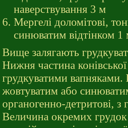
наверствування 3 м
Мергелі доломітові, тонк
синюватим відтінком 1 
Вище залягають грудкуваті
Нижня частина конівської
грудкуватими вапняками. В
жовтуватим або синюватим
органогенно-детритові, з
Величина окремих грудок 