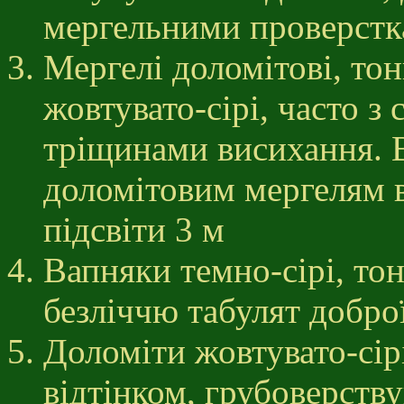
мергельними проверстк
Мергелі доломітові, тон
жовтувато-сірі, часто з
тріщинами висихання. В
доломітовим мергелям в
підсвіти 3 м
Вапняки темно-сірі, тон
безліччю табулят доброї
Доломіти жовтувато-сір
відтінком, грубоверств