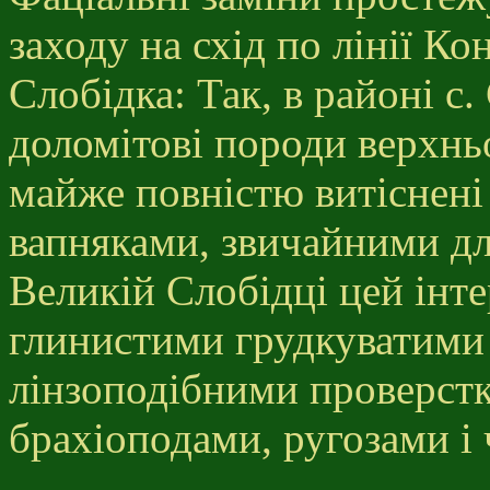
заходу на схід по лінії 
Слобідка: Так, в районі с
доломітові породи верхньо
майже повністю витіснені
вапняками, звичайними для
Великій Слобідці цей інте
глинистими грудкуватими
лінзоподібними проверстк
брахіоподами, ругозами і