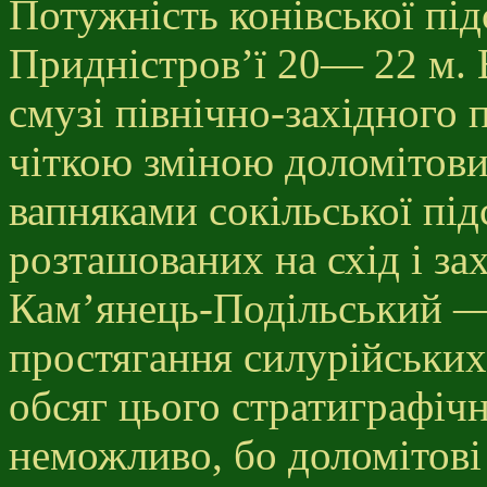
Потужність конівської пі
Придністров’ї 20— 22 м. 
смузі північно-західного 
чіткою зміною доломітови
вапняками сокільської підс
розташованих на схід і за
Кам’янець-Подільський —
простягання силурійських
обсяг цього стратиграфіч
неможливо, бо доломітові 