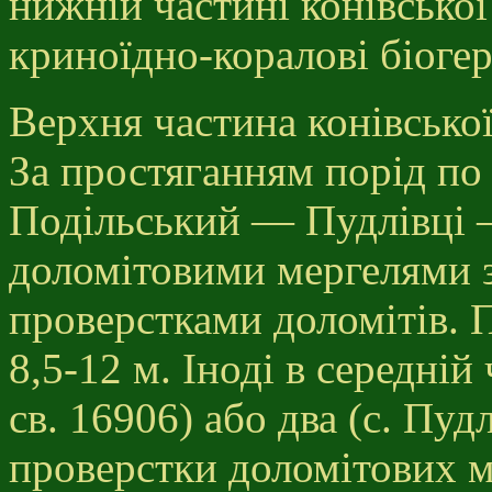
нижній частині конівської
криноїдно-коралові біоге
Верхня частина конівської
За простяганням порід по
Подільський — Пудлівці —
доломітовими мергелями 
проверстками доломітів. 
8,5-12 м. Іноді в середній 
св. 16906) або два (с. Пуд
проверстки доломітових м