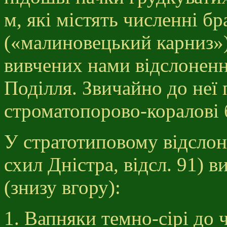
м, які містять численні б
(«малиновецький карниз»)
вивчених нами відслоненн
Поділля. Звичайно до неї 
строматопорово-коралові 
У стратотиповому відслон
схил Дністра, відсл. 91) 
(знизу вгору):
Вапняки темно-сірі до ч