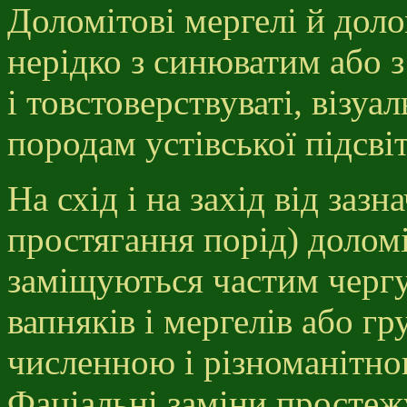
Доломітові мергелі й долом
нерідко з синюватим або з
і товстоверствуваті, візу
породам устівської підсві
На схід і на захід від зазн
простягання порід) доломі
заміщуються частим черг
вапняків і мергелів або г
численною і різноманітн
Фаціальні заміни простежу