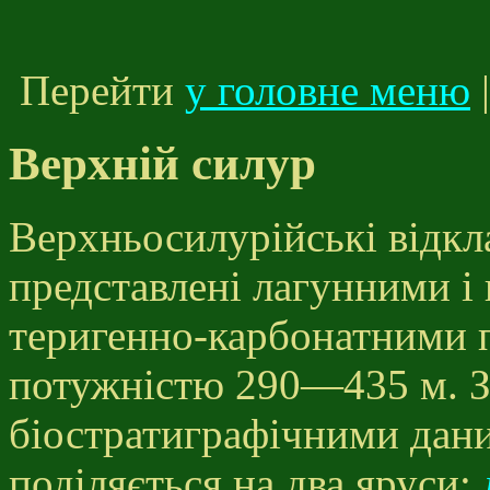
Перейти
у головне меню
Верхній силур
Верхньосилурійські відк
представлені лагунними 
теригенно-карбонатними 
потужністю 290—435 м. З
біостратиграфічними дани
поділяється на два яруси: