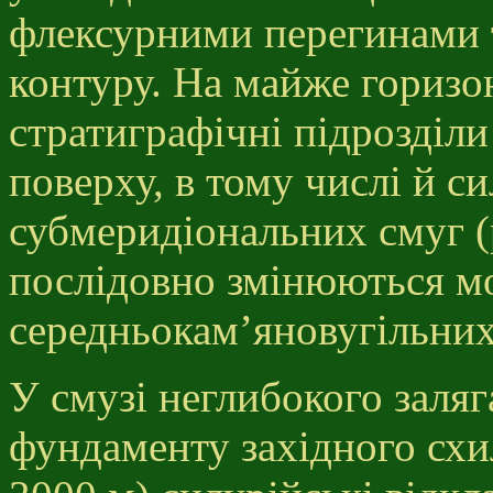
флексурними перегинами 
контуру. На майже гориз
стратиграфічні підрозділ
поверху, в тому числі й си
субмеридіональних смуг (р
послідовно змінюються м
середньокам’яновугільни
У смузі неглибокого заля
фундаменту західного сх