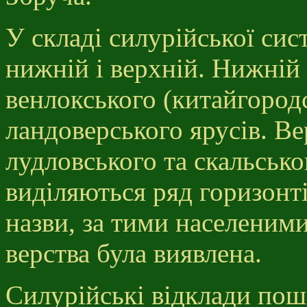
У складі силурійської сис
нижній і верхній. Нижній
венлокського (китайгородс
ландоверського ярусів. Ве
лудловського та скальсько
виділяються ряд горизонті
назви, за тими населеними
верства була виявлена.
Силурійські відклади поши