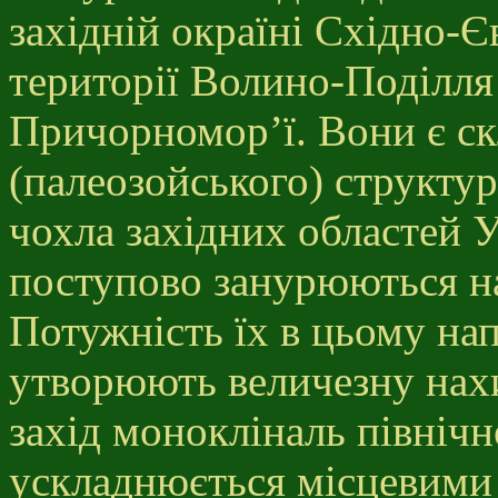
західній окраїні Східно-
території Волино-Поділля
Причорномор’ї. Вони є с
(палеозойського) структу
чохла західних областей У
поступово занурюються на 
Потужність їх в цьому на
утворюють величезну нахи
захід монокліналь північн
ускладнюється місцевими