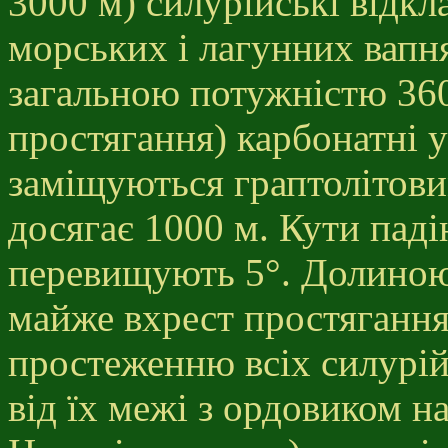
3000 м) силурійські відк
морських і лагунних вапня
загальною потужністю 360
простягання) карбонатні 
заміщуються граптолітови
досягає 1000 м. Кути паді
перевищують 5°. Долиною
майже вхрест простягання
простеженню всіх силурій
від їх межі з ордовиком н