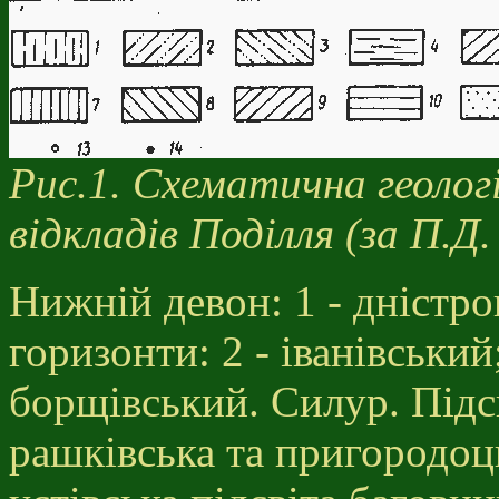
Рис.1. Схематична геолог
відкладів Поділля (за П.Д
Нижній девон: 1 - дністро
горизонти: 2 - іванівський;
борщівський. Силур. Підсв
рашківська та пригородоць