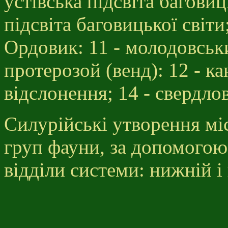
устівська підсвіта баговиц
підсвіта баговицької світи
Ордовик: 11 - молодовськ
протерозой (венд): 12 - кан
відслонення; 14 - свердло
Силурійські утворення мі
груп фауни, за допомого
відділи системи: нижній і