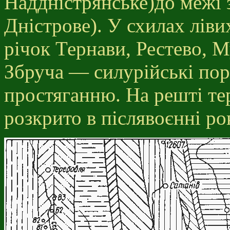
Наддністрянське)до межі з
Дністрове). У схилах ліви
річок Тернави, Рестево, 
Збруча — силурійські по
простяганню. На решті те
розкрито в післявоєнні р