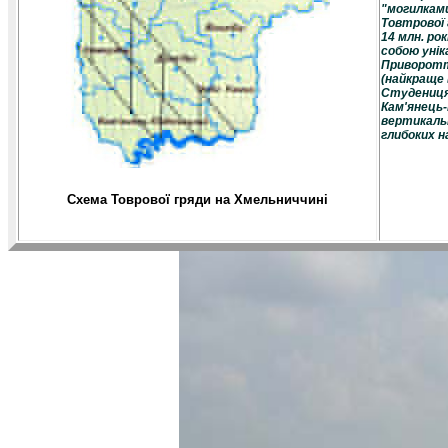
"могилками
Товтрової 
14 млн. ро
собою унік
Приворотті
(найкраще в
Студениця 
Кам'янець-
вертикальн
глибоких н
Схема Товрової гряди на Хмельниччині