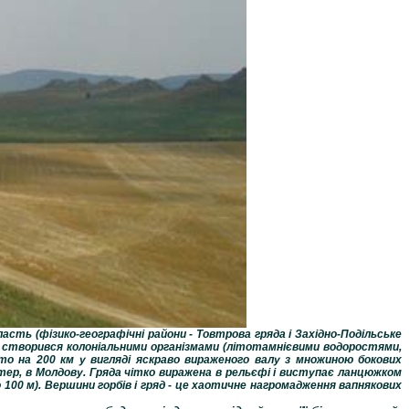
асть (фізико-географічні райони - Товтрова гряда і Західно-Подільське
о створився колоніальними організмами (літотамнієвими водоростями,
ато на 200 км у вигляді яскраво вираженого валу з множиною бокових
істер, в Молдову. Гряда чітко виражена в рельєфі і виступає ланцюжком
 100 м). Вершини горбів і гряд - це хаотичне нагромадження вапнякових