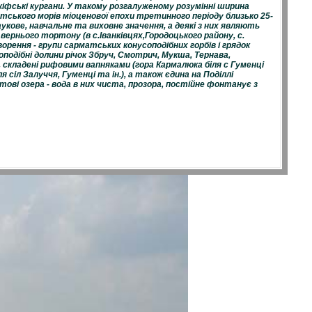
кіфські кургани. У такому розгалуженому розумінні ширина
ського морів міоценової епохи третинного періоду близько 25-
аукове, навчальне та виховне значення, а деякі з них являють
вер­нього тортону (в с.Іванківцях,Городоцького району, с.
орення - групи сарматських конусоподібних горбів і грядок
оноподібні долини річок Збруч, Смотрич, Мукша, Тернава,
, складені рифовими вапняками (гора Кармалюка біля с
Гуменці
ля
сіл Залуччя, Гуменці та ін.), а також єдина на Поділлі
тові озера - вода в них чиста, прозора, постійне фонтанує з