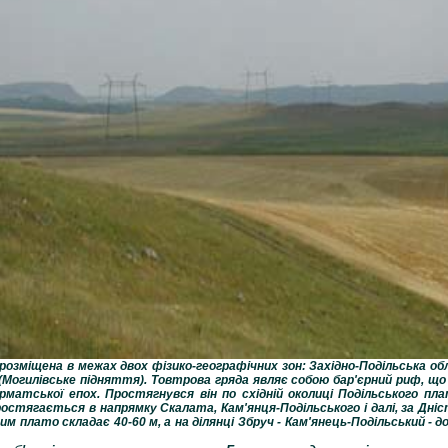
озміщена в межах двох фізико-географічних зон: Західно-Подільська обл
(Могилівське підняття). Товтрова гряда являє собою бар'єрний риф, щ
рматської епох. Простягнувся він по східній околиці Подільського пл
 простягається в напрямку Скалата, Кам'янця-Подільського і далі, за Дн
 плато складає 40-60 м, а на ділянці Збруч - Кам'янець-Подільський - до