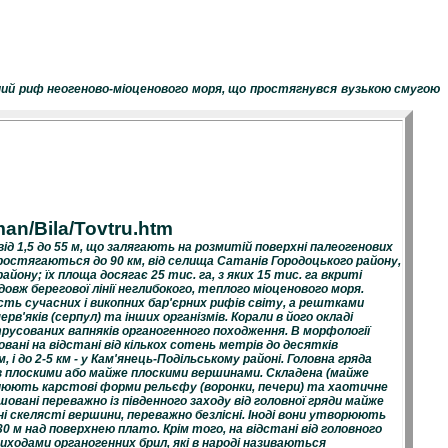
єрний риф неогеново-міоценового моря, що простягнувся вузькою смугою
man/Bila/Tovtru.htm
ід 1,5 до 55 м, що залягають на розмитій поверхні палеогенових
 простягаються до 90 км, від селища Сатанів Городоцького району,
йону; їх площа досягає 25 тис. га, з яких 15 тис. га вкриті
вж берегової лінії неглибокого, теплого міоценового моря.
ість сучасних і викопних бар'єрних рифів світу, а рештками
в'яків (серпул) та інших організмів. Корали в його окладі
русованих вапняків органогенного походження. В морфології
овані на відстані від кількох сотень метрів до десятків
 і до 2-5 км - у Кам'янець-Подільському районі. Головна гряда
з плоскими або майже плоскими вершинами. Складена (майже
нюють карстові форми рельєфу (воронки, печери) та хаотичне
шовані переважно із південного заходу від головної гряди майже
бні скелясті вершини, переважно безлісні. Іноді вони утворюють
30 м над поверхнею плато. Крім того, на відстані від головного
виходами органогенних брил, які в народі називаються