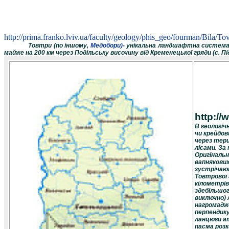
http://prima.franko.lviv.ua/faculty/geology/phis_geo/fourman/Bila/To
Товтри (
по іншому,
Медобори)
- унікальна ландшафтна система,
майже на 200 км через Подільську височину від Кременецької гряди (с
.
Пі
http://
В геологіч
чи крейдов
через тери
лісами. За
Оригінальн
вапнякових
зустрічают
Товтрової 
кілометрів
здебільшог
виключно)
нагромадже
перпендику
ланцюги ат
пасма розк