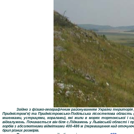
Згідно з фізико-географічним районуванням України територія р
Придністров'я) та Придністровсько-Подільська лісостепова область 
мшенками, устрицями, коралами), які жили в морях тортонської і са
відгалужень. Починається він біля с.Підкамень у Львівській області і
горбів з абсолютними відмітками 400-486 м (перевищення над оточуючим
брил різних розмірів.