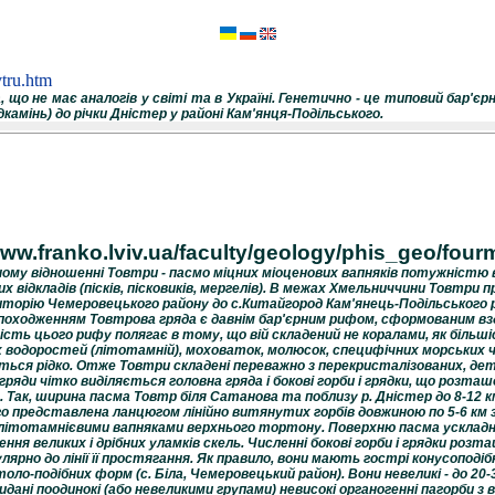
vtru.htm
 що не має аналогів у світі та в Україні. Генетично - це типовий бар'
дкамінь) до річки Дністер у районі Кам'янця-Подільського.
www.franko.lviv.ua/faculty/geology/phis_geo/four
ному відношенні Товтри - пасмо міцних міоценових вапняків потужністю в
их відкладів (пісків, пісковиків, мергелів). В межах Хмельниччини Товтри
торію Чемеровецького району до с.К
и
тайгород Кам'янець-Подільського ра
 походженням Товтрова гряда є давнім бар'єрним рифом, сформованим вздо
ість цього рифу полягає в тому, що вій складений не коралами, як більш
 водоростей (літотамній), моховаток, молюсок, специфіч­них морських чер
ься рідко. Отже Товтри складені переважно з перекристалізованих, дет
гряди чітко виділяється головна гряда і бокові горби і грядки, що розташ
. Так, ширина пасма Товтр біля Сатанова та поблизу р. Дністер до 8-12 км,
о представлена ланцюгом лінійно витянутих горбів довжиною по 5-6 км 
 літотамнієвими вапняками верхнього тортону. Поверхню пасма усклад
ння великих і дрібних уламків скель. Численні бокові горби і грядки розта
лярно до лінії її простягання. Як правило, вони мають гострі конусоподі
оло-подібних форм (
c
.
Біла,
Чемеровецький район). Вони невеликі - до 20-
идані поодинокі (або невеликими групами) невисокі органогенні пагорби з 