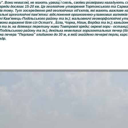
". Вони невисокі, не мають урвищ і скель, своїми розмірами нагадують с
гряди досягає 15-20 км.
Це геологічне утворення Тортонського та Сармат
ків тому. Тут зосереджено ряд геологічних об'єктів, які мають важливе н
альні археологічні пам'ятки: відслонення органогенно-уламкових вапняків 
 Кам'янець-Подільського району та ін.); мальовничі геоморфологічні утв
они виражені біля сіл Остап'є , Біла, Чорна, Нігин, Вербка та ін.); каньй
та ін. на ділянках перетину ними Товтрової гряди; окремі гори - останці
Подільського району та ін.), декілька невеликих горизонтальних печер (бі
а печера "Перлина" глибиною до 30 м, в якій знайдено печерні перли, карс
адр.