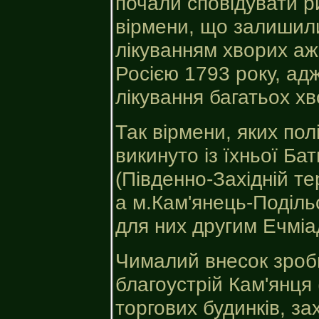
почали сповідувати ри
вірмени, що залишили
лікуванням хворих аж
Росією 1793 року, ад
лікування багатьох хв
Так вірмени, яких пол
викинуто із їхньої Ба
(Південно-Західній те
а м.Кам'янець-Подільс
для них другим Ечміа
Чималий внесок зроб
благоустрій Кам'янця 
торгових будинків, за