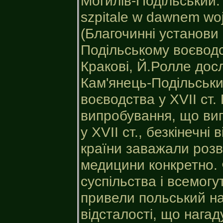
Могилів-Подільський. 
szpitale w dawnem wo
(Благочинні установи
Подільському воєводс
Кракові, Й.Ролле дос
Кам'янець-Подільськи
воєводства у XVII ст.
випробування, що ви
у XVII ст., безкінечні
країни заважали розви
медицини конкретно.
суспільства і всемогу
привели польський на
відсталості, що нагад