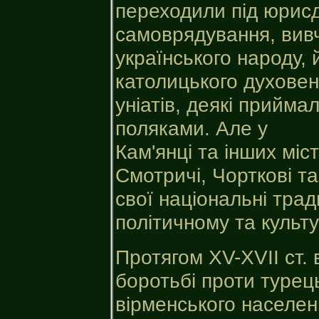
переходили під юрисд
самоврядування, вивч
українського народу, 
католицького духовен
уніатів, деякі прийма
поляками. Але у
Кам'янці та інших міс
Смотричі, Чорткові та
свої національні трад
політичному та культу
Протягом ХV-ХVІІ ст.
боротьбі проти турец
вірменського населен