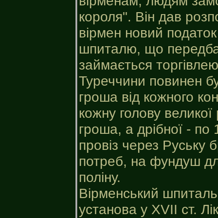
вірменам, людям зам
короля". Він дав роз
вірмен новий податок
шпиталю, що передбач
займається торгівлею,
Туреччини повинен бу
гроша від кожного кон
кожну голову великої 
гроша, а дрібної - по 
провіз через Руську 
потреб, на фундуш д
поліну.
Вірменський шпиталь 
установа у XVII ст. Л