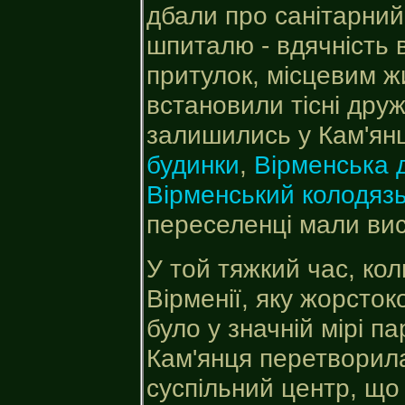
дбали про санітарний 
шпиталю - вдячність в
притулок, місцевим ж
встановили тісні дружн
залишились у Кам'янц
будинки
,
Вірменська 
Вірменський колодяз
переселенці мали вис
У той тяжкий час, кол
Вірменії, яку жорсток
було у значній мірі 
Кам'янця перетворила
суспільний центр, що