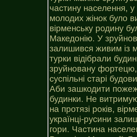
частину населення, у 
молодих жінок було в
вірменську родину бу
Македонію. У зруйнова
залишився живим із м
турки відібрали будин
зруйновану фортецю, 
суспільні старі будов
Аби зашкодити пожежа
будинки. Не витримуюч
на протязі років, вір
українці-русини залиш
гори. Частина населе