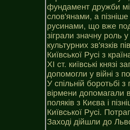
фундамент дружби мі
слов'янами, а пізніше
русинами, що вже под
зіграли значну роль у
культурних зв'язків п
Київської Русі з краї
XI ст. київські князі 
допомогли у війні з 
У спільній боротьбі 
вірмени допомагали в
поляків з Києва і піз
Київської Русі. Потра
Заході дійшли до Льво