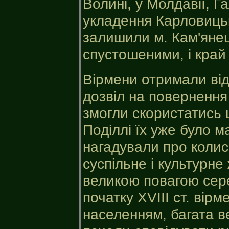
Волині, у Молдавії, Га
укладення Карловицьк
залишили м. Кам'янец
спустошеними, і край
Вірмени отримали від 
дозвіл на повернення 
змогли скористатись 
Поділлі їх уже було м
нагадували про колис
суспільне і культурне
великою повагою сер
початку XVIII ст. вір
населенням, багата в