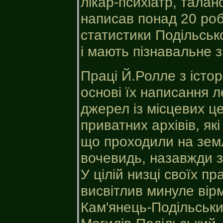
лікар-психіатр, тала
написав понад 20 робіт
статистики Подільсько
і мають пізнавальне 
Праці Й.Ролле з істор
основі їх написання 
джерел із місцевих ц
приватних архівів, як
що проходили на земл
вочевидь, назавжди з
У цілій низці своїх пр
висвітлив минуле вір
Кам'янець-Подільськи