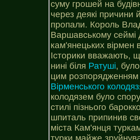
суму грошей на будівн
через деякі причини 
пропали. Король Вла
Варшавському сеймі 
кам'янецьких вірмен 
Історики вважають, 
нині біля
Ратуші
, бул
цим розпорядженням к
Вірменського колодяз
колодязем було спору
стилі пізнього барок
шпиталь припинив сво
міста Кам'янця турка
турки майже зруйнув