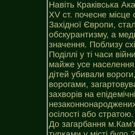
Навіть Краківська Ак
XV ст. почесне місце
Західної Європи, стал
обскурантизму, а мед
значення. Поблизу сх
Поділлі у ті часи війн
майже усе населення. 
дітей убивали вороги
ворогами, загартовува
захворів на епідемічн
незаконнонароджених 
осілості або стратою.
До загарбання м.Кам'
турками у місті було 