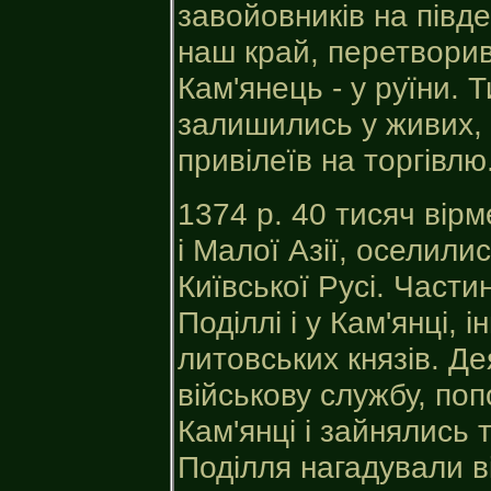
завойовників на півде
наш край, перетворив
Кам'янець - у руїни. 
залишились у живих, 
привілеїв на торгівлю
1374 р. 40 тисяч вірм
і Малої Азії, оселили
Київської Русі. Части
Поділлі і у Кам'янці, 
литовських князів. Д
військову службу, по
Кам'янці і зайнялись 
Поділля нагадували в