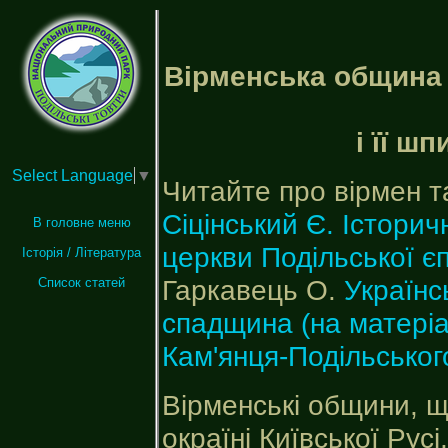
Вірменська община 
і її ш
Select Language
▼
Читайте про вірмен т
Сіцінський Є. Історич
В головне меню
церкви Подільської єп
Історія / Література
Гаркавець О.
Українс
Список статей
спадщина (на матеріа
Кам'янця-Подільськог
Вірменські общини, що
окраїні Київської Русі