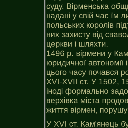
суду. Вірменська общ
надані у свій час їм 
польських королів пі
них захисту від сваво
церкви і шляхти.
1496 р. вірмени у Ка
юридичної автономії і
цього часу почався ро
ХVІ-ХVІІ ст. У 1502, 1
іноді формально задо
верхівка міста продо
життя вірмен, порушую
У XVI ст. Кам'янець 