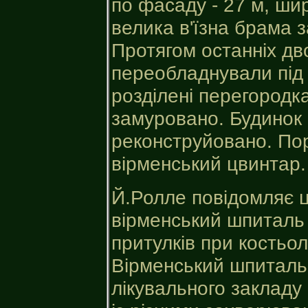
по фасаду - 27 м, шир
велика в'їзна брама 
Протягом останніх дв
переобладнували під 
розділені перегородка
замуровано. Будинок 
реконструйовано. Пор
вірменський цвинтар.
Й.Ролле повідомляє ці
вірменський шпиталь 
притулків при костьол
Вірменський шпиталь
лікувального закладу 