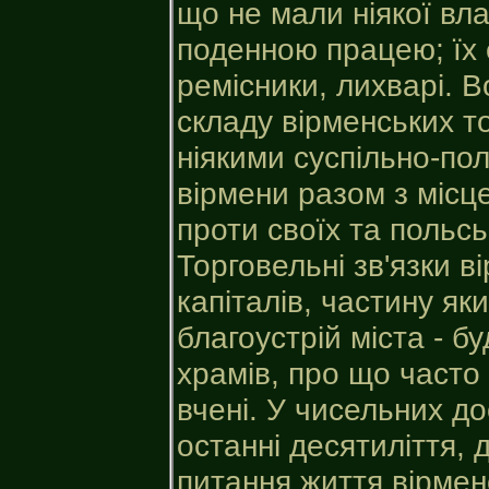
що не мали ніякої вла
поденною працею; їх 
ремісники, лихварі. 
складу вірменських т
ніякими суспільно-по
вірмени разом з міс
проти своїх та польсь
Торговельні зв'язки 
капіталів, частину як
благоустрій міста - б
храмів, про що часто 
вчені. У чисельних до
останні десятиліття,
питання життя вірмен