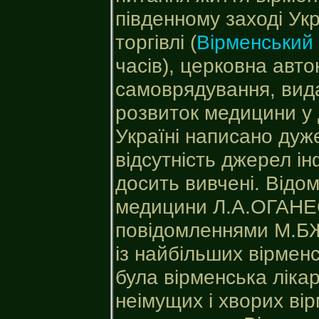
південному заході Укр
торгівлі (
Вірменський 
часів), церковна авто
самоврядування, вида
розвиток медицини у 
Україні написано дуж
відсутність джерел ін
досить вивчені. Відо
медицини Л.А.ОГАНЕ
повідомленнями М.Б
із найбільших вірменс
була вірменська лікар
неімущих і хворих ві