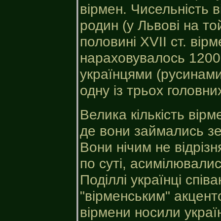
вірмен. Чисельність в
родин (у Львові на то
половині XVII ст. вір
нараховувалось 1200.
українцями (русинами
одну із трьох головни
Велика кількість вір
де вони займались з
Вони нічим не відрізн
по суті, асимілювалис
Поділлі українці спів
"вірменським" акцент
вірмени носили україн