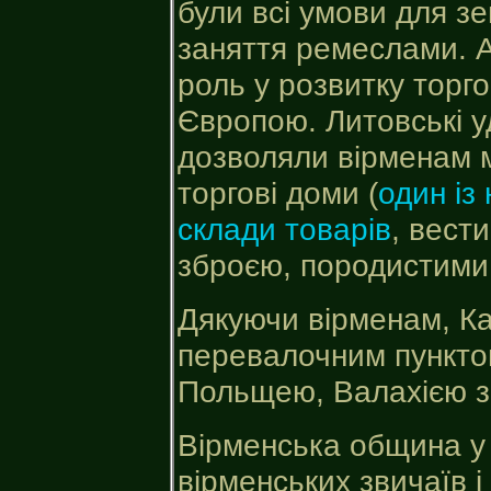
були всі умови для з
заняття ремеслами. А 
роль у розвитку торго
Європою. Литовські уді
дозволяли вірменам ма
торгові доми (
один із
склади товарів
, вест
зброєю, породистими 
Дякуючи вірменам, Ка
перевалочним пунктом
Польщею, Валахією з о
Вірменська община у
вірменських звичаїв і