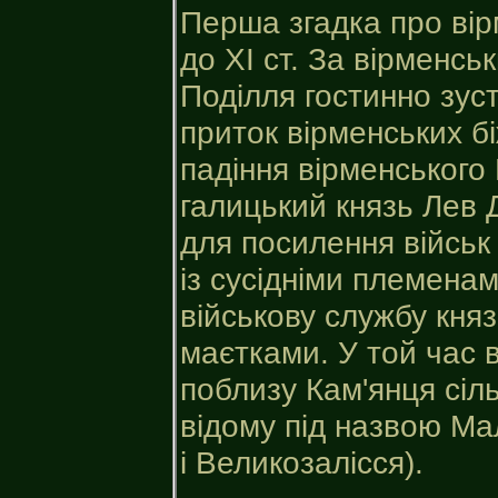
Перша згадка про вір
до XI ст. За вірменс
Поділля гостинно зуст
приток вірменських бі
падіння вірменського 
галицький князь Лев
для посилення військ 
із сусідніми племенам
військову службу кня
маєтками. У той час 
поблизу Кам'янця сіл
відому під назвою Мал
і Великозалісся).