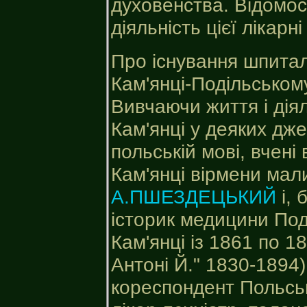
духовенства. Відомост
діяльність цієї лікарн
Про існування шпитал
Кам'янці-Подільськом
Вивчаючи життя і дія
Кам'янці у деяких дж
польській мові, вчені
Кам'янці вірмени мал
А.ПШЕЗДЕЦЬКИЙ
і, 
історик медицини Под
Кам'янці із 1861 по 1
Антоні Й." 1830-1894)
кореспондент Польсько