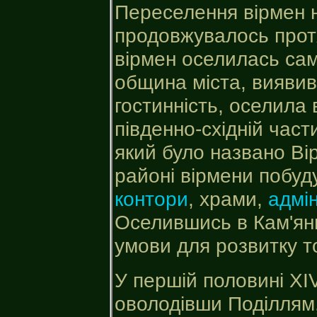
Переселення вірмен н
продовжувалось протяг
вірмен оселилась сам
община міста, вияви
гостинність, оселила
південно-східній част
який було названо Ві
районі вірмени побу
контори
, храми,
адмін
Оселившись в Кам'янц
умови для розвитку то
У першій половині XIV 
оволодівши Поділлям,