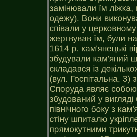
замінювали їм ліжка, 
одежу). Вони виконува
співали у церковному 
жертвував їм, були на
1614 р. кам'янецькі в
збудували кам'яний ш
складався із декілько
(вул. Госпітальна, 3)
Споруда являє собою
збудований у вигляді 
північного боку з ка
стіну шпиталю укріпл
прямокутними трикут