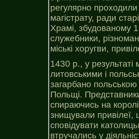
регулярно проходили 
магістрату, ради стар
Храмі, збудованому 13
служебники, різномані
міські хоругви, привіл
1430 р., у результаті
литовськими і польсь
загарбано польською
Польщі. Представники
спираючись на королі
знищували привілеї, 
сповідувати католицьк
втручались у діяльніс