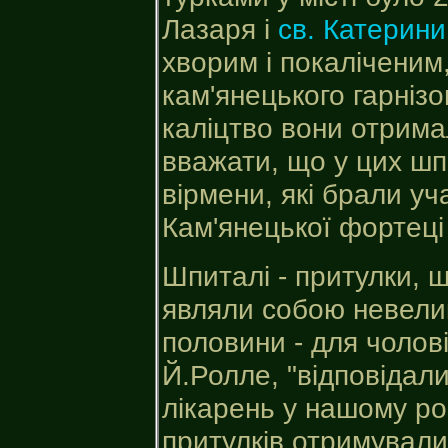
Лазаря і
св. Катерини
хворим і покаліченим
кам'янецького гарніз
каліцтво вони отрима
вважати, що у цих шп
вірмени, які брали уч
Кам'янецької фортеці і
Шпиталі - притулки, 
являли собою невеликі
половини - для чоловік
Й.Ролле, "відповідал
лікарень у нашому роз
притулків отримували