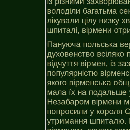
із різними захворюва
володіли багатьма сек
лікували цілу низку х
шпиталі, вірмени отр
Пануюча польська вер
духовенство всіляко 
відчуття вірмен, із за
популярністю вірменс
якого вірменська общ
мала їх на подальше
Незабаром вірмени м
попросили у короля С
утримання шпиталю. К