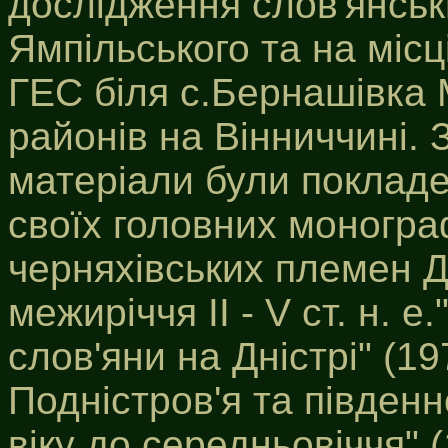
дослідження слов'янськ
Ямпільського та на міс
ГЕС біля с.Бернашівка 
районів на Вінниччині. 
матеріали були покладе
своїх головних монограф
черняхівських племен Д
межиріччя ІІ - V ст. н. е.
слов'яни на Дністрі" (19
Подністров'я та південн
віку до середньовіччя" (