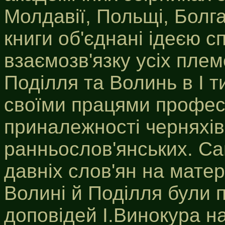
Молдавії, Польщі, Болга
книги об'єднані ідеєю с
взаємозв'язку усіх пле
Поділля та Волинь в І ти
своїми працями профес
приналежності черняхівс
ранньослов'янських. С
давніх слов'ян на матер
Волині й Поділля були 
доповідей І.Винокура н