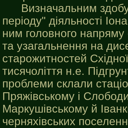
Визначальним здобут
періоду" діяльності Іо
ним головного напряму 
та узагальнення на дис
старожитностей Східної
тисячоліття н.е. Підгру
проблеми склали стаціо
Пряжівському і Слобод
Маркушівському й Іванк
черняхівських поселеннях