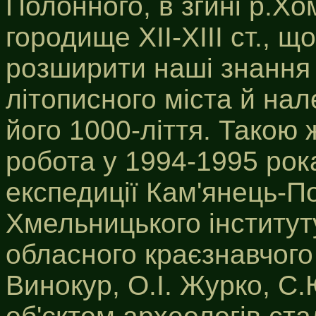
Полонного, в згині р.Х
городище ХІІ-ХІІІ ст., 
розширити наші знання 
літописного міста й на
його 1000-ліття. Такою
робота у 1994-1995 рока
експедиції Кам'янець-По
Хмельницького інститут
обласного краєзнавчого 
Винокур, О.І. Журко, С