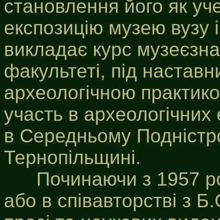
становлення його як уче
експозицію музею вузу 
викладає курс музеєзна
факультеті, під настав
археологічною практико
участь в археологічних 
в Середньому Подністро
Тернопільщині.
Починаючи з 1957 року
або в співавторстві з Б