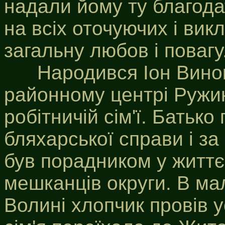
надали йому ту благода
на всіх оточуючих і вик
загальну любов і повагу
Народився Іон Виноку
районному центрі Ружи
робітничій сім'ї. Батьк
бляхарської справи і з
був порадником у життє
мешканців округи. В ма
Волині хлопчик провів ус