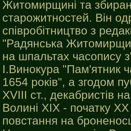
Житомирщині та збиран
старожитностей. Він од
співробітництво з редак
"Радянська Житомирщин
на шпальтах часопису з
І.Винокура "Пам'ятник ч
1654 років", а згодом п
ХVІІІ ст., декабристів н
Волині ХІХ - початку ХХ
повстання на броненосц