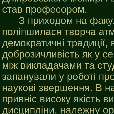
став професором.
З приходом на факульт
поліпшилася творча ат
демократичні традиції, 
доброзичливість як у се
між викладачами та сту
запанували у роботі пр
наукові звершення. В н
привніс високу якість в
дисципліни, належну ор