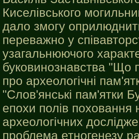
Киселівського могильника 
дало змогу оприлюднити
переважно у співавторс
узагальнюючого характе
буковинознавства "Що 
про археологічні пам'ят
"Слов'янські пам'ятки Б
епохи полів поховання н
археологічних дослідж
проблема етногенезу ра