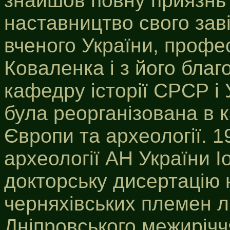
знайшов повну приязнь і
наставництво свого заві
вченого України, проф
Коваленка і з його благ
кафедру історії СРСР і 
була реорганізована в к
Європи та археології. 19
археології АН України І
докторську дисертацію н
черняхівських племен л
Дніпровського межирічч