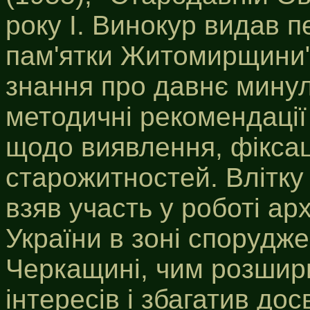
року І. Винокур видав 
пам'ятки Житомирщини"
знання про давнє минул
методичні рекомендаці
щодо виявлення, фіксац
старожитностей. Влітку 
взяв участь у роботі ар
України в зоні спорудж
Черкащині, чим розшири
інтересів і збагатив дос