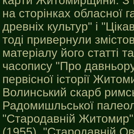
карти Житомирщини. З 
на сторінках обласної 
древніх культур" і "Цікав
тоді привернули змісто
матеріалу його статті т
часопису "Про давньорус
первісної історії Житом
Волинський скарб римсь
Радомишльської палеолі
"Стародавній Житомир",
(1955), "Стародавній Ов