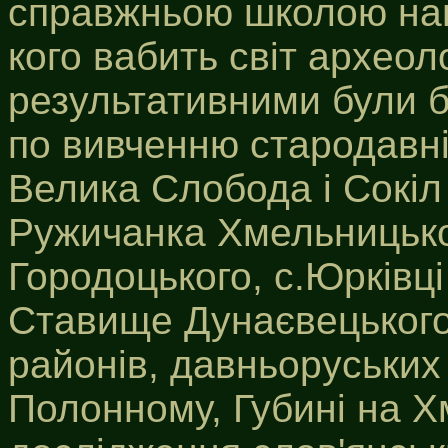
справжньою школою навч
кого вабить світ археол
результативними були ба
по вивченню стародавні
Велика Слобода і Сокіл 
Ружичанка Хмельницько
Городоцького, с.Юрківці
Ставище Дунаєвецького,
районів, давньоруських 
Полонному, Губині на Х