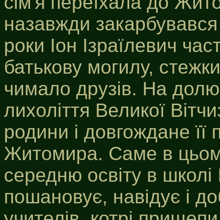
сім'я переїхала до Жит
назавжди закарбувався в 
роки Іон Ізраїлевич час
батькову могилу, стежк
чимало друзів. На дол
лихоліття Великої Вітчи
родини і довгождане її
Житомира. Саме в цьом
середню освіту в школі 
пошановує, навідує і д
учителів, котрі прищеп