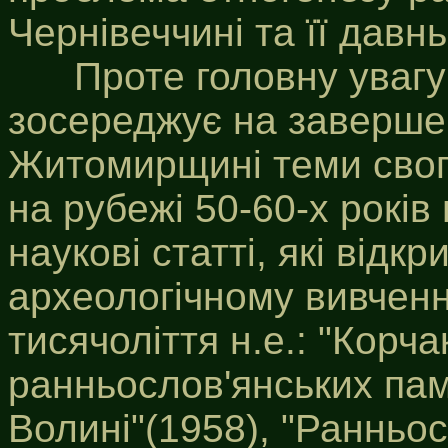
Чернівеччині та її давн
Проте головну увагу й
зосереджує на завершен
Житомирщині теми свого
на рубежі 50-60-х років 
наукові статті, які відк
археологічному вивченні
тисячоліття н.е.: "Корча
ранньослов'янських пам'
Волині"(1958), "Ранньос