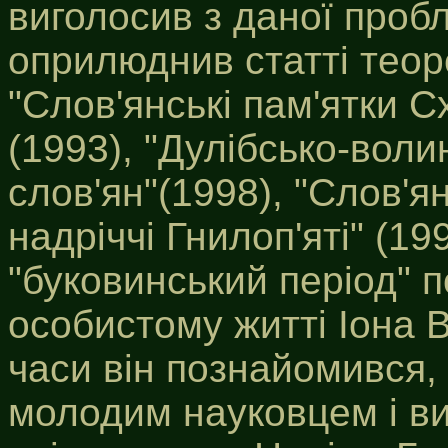
виголосив з даної пробл
оприлюднив статті теор
"Слов'янські пам'ятки Сх
(1993), "Дулібсько-волин
слов'ян"(1998), "Слов'я
надріччі Гнилоп'яті" (199
"буковинський період" п
особистому житті Іона 
часи він познайомився, 
молодим науковцем і в