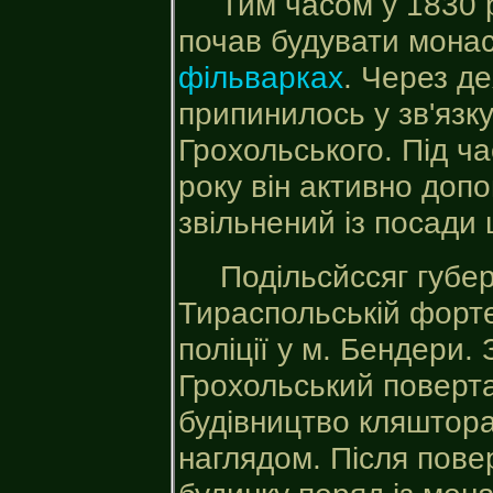
Тим часом у 1830 
почав будувати монас
фільварках
. Через д
припинилось у зв'язк
Грохольського. Під ч
року він активно доп
звільнений із посади 
Подільсйссяг губер
Тираспольській фортец
поліції у м. Бендери.
Грохольський поверта
будівництво кляштора
наглядом. Після пове