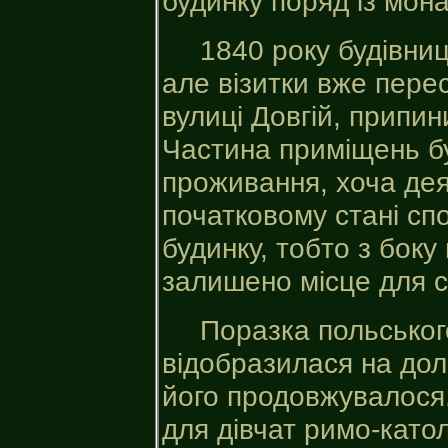
будинку поряд із мон
1840 року будівни
але візитки вже пере
вулиці Довгій, припин
Частина приміщень б
проживання, хоча дея
початковому стані спо
будинку, тобто з боку
залишено місце для с
Поразка польськог
відобразилася на дол
його продовжувалося,
для дівчат римо-като