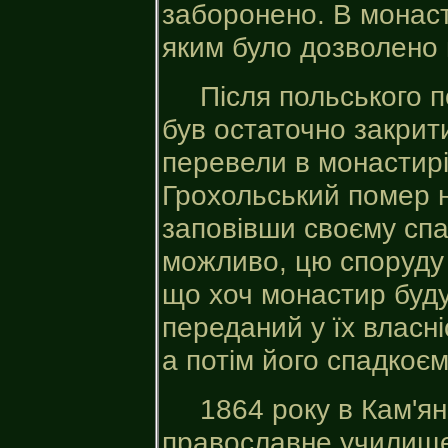
заборонено. В монаст
яким було дозволено 
Після польського 
був остаточно закрит
перевели в монастирі
Грохольський помер н
заповівши своєму сп
можливо, цю споруду д
що хоч монастир буду
переданий у їх власн
а потім його спадкоє
1864 року в Кам'ян
православне училище