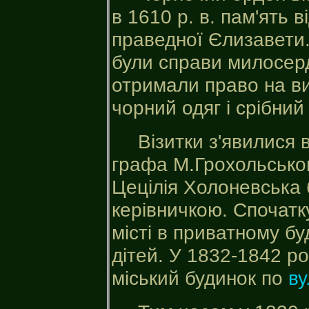
в 1610 р. в. пам'ять 
праведної Єлизавети
були справи милосерд
отримали право на ви
чорний одяг і срібний 
Візитки з'явилися 
графа М.Грохольсько
Цецілія Холоневська 
керівничкою. Спочатку
місті в приватному б
дітей. У 1832-1842 р
міський будинок по
ву