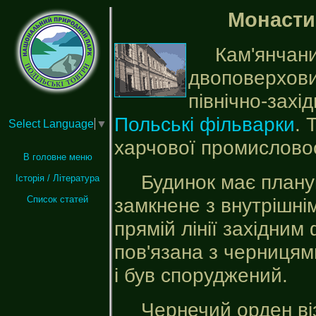
Монасти
Кам'янчан
двоповерхови
північно-захі
Польські фільварки
. 
Select Language
▼
харчової промисловос
В головне меню
Будинок має плану
Історія / Література
Список статей
замкнене з внутрішні
прямій лінії західним
пов'язана з черницями
і був споруджений.
Чернечий орден ві