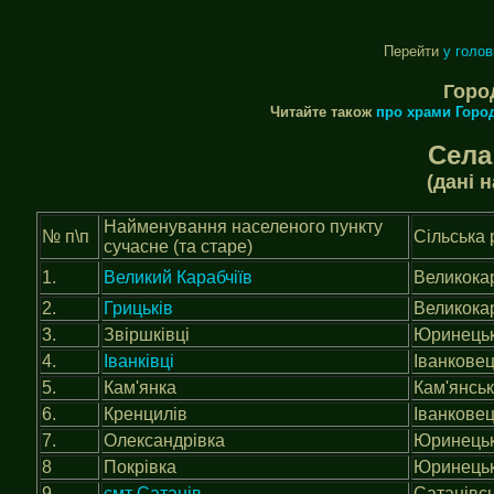
Перейти
у голо
Горо
Читайте також
про храми Горо
Села
(дані н
Найменування населеного пункту
№ п\п
Сільська 
сучасне (та старе)
1.
Великий Карабчіїв
Великокар
2
.
Грицьків
Великокар
3.
Звіршківці
Юринець
4.
Іванківці
Іванковец
5.
Кам'янка
Кам'янсь
6.
Кренцилів
Іванковец
7.
Олександрівка
Юринець
8
Покрівка
Юринець
9.
смт Сатанів
Сатанівс