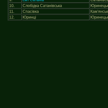
10.
Слобідка Сатанівська
Юринець
11.
Спасівка
Кам'янсь
12.
Юринці
Юринець