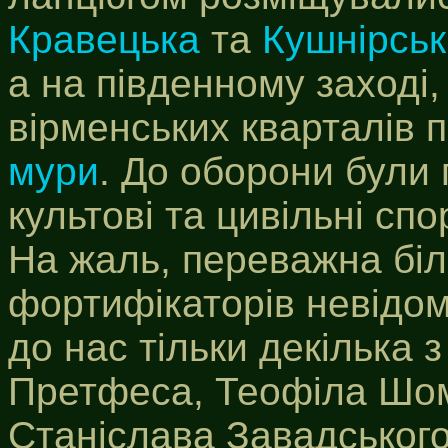
Кравецька
та
Кушнірсь
а на південному заході,
вірменських кварталів 
мури
. До оборони були 
культові та цивільні спо
На жаль, переважна біл
фортифікаторів невідом
до нас тільки декілька з
Претфеса, Теофіла Шом
Станіслава Завадського