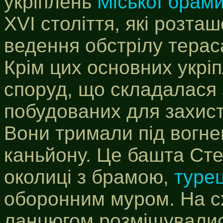
укріплень
Міської брам
XVI століття, які розта
ведення обстрілу терас
Крім цих основних укрі
споруд, що складалася 
побудованих для захист
Вони тримали під вогн
каньйону. Це башта Сте
околиці з брамою,
туре
оборонним муром. На сх
ланцюгом розміщували