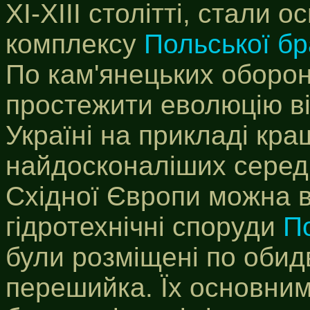
XI-XIII столітті, стали 
комплексу
Польської б
По кам'янецьких оборо
простежити еволюцію ві
Україні на прикладі кра
найдосконаліших серед
Східної Європи можна 
гідротехнічні споруди
П
були розміщені по обид
перешийка. Їх основни