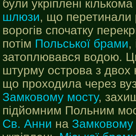
були укріплені кількома
шлюзи
, що перетинали 
ворогів спочатку пере
потім
Польської брами
,
затоплювався водою. Ц
штурму острова з двох н
що проходила через ву
Замковому мосту
, захи
підйомним Польним мо
Св. Анни
на
Замковому 