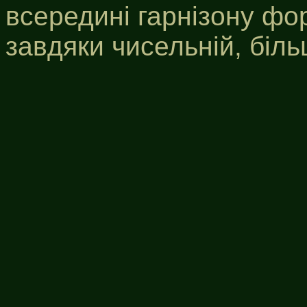
всередині гарнізону фо
завдяки чисельній, більш