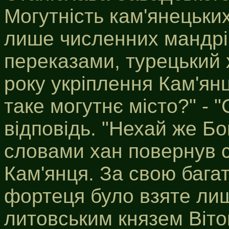
Могутність кам'янецьки
лише численних мандрів
переказами, турецький
року укріплення Кам'янц
таке могутнє місто?" - "
відповідь. "Нехай же Бо
словами хан повернув св
Кам'янця. За свою багат
фортеця було взяте лиш
литовським князем Віто