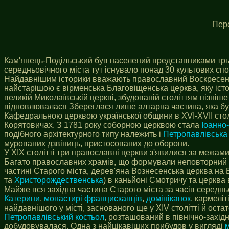
Пер
Кам'янець-Подільський був населений представниками трьох 
середньовічного міста тут існувало понад 30 культових спо
Найдавнішим історики вважають православний Воскресенськ
найстарішою є вірменська Благовіщенська церква, яку істо
великій Миколаївській церкві, збудованій століттям пізніше
відновлювалася Збереглася лише алтарна частина, яка б
Кафедральною церквою української общини в XVI-XVII стол
Корятовичах. З 1781 року соборною церквою стала
Іоанно
подібного архітектурного типу належить і
Петропавлівська
мурованих дзвіниць, пристосованих до оборони.
У XIX столітті три православні церкви з'явилися за межам
Багато православних храмів, що формували неповторний ви
частині Старого міста, дерев'яна Вознесенська церква на
та
Христорождественська
) в каньйоні Смотричу та церква в
Майже вся західна частина Старого міста за часів середньо
Катерини
,
монастирі францисканців
,
домініканок
, кармеліт
найдавнішого у місті, заснованого ще у XIV столітті й оста
Петропавлівський костьол
, розташований в північно-захід
добудовувалася. Одна з найцікавіших прибудов у вигляді