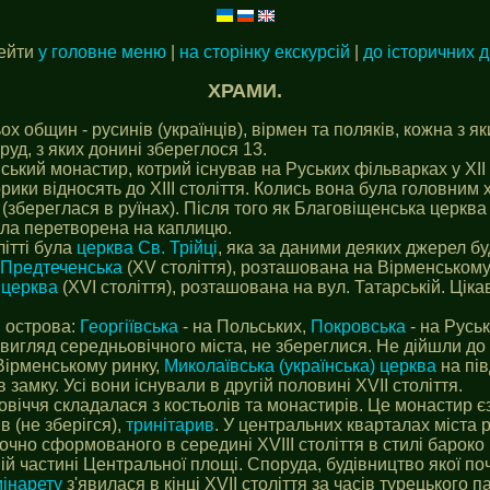
ейти
у головне меню
|
на сторінку екскурсій
|
до історичних 
ХРАМИ.
общин - русинів (українців), вірмен та поляків, кожна з яки
руд, з яких донині збереглося 13.
ий монастир, котрий існував на Руських фільварках у XII 
рики відносять до XIII століття. Колись вона була головним
 (збереглася в руїнах). Після того як Благовіщенська церква
ула перетворена на каплицю.
ітті була
церква Св. Трійці
, яка за даними деяких джерел бу
-Предтеченська
(XV століття), розташована на Вірменському 
 церква
(XVI століття), розташована на вул. Татарській. Цік
и острова:
Георгіївська
- на Польських,
Покровська
- на Русь
гляд середньовічного міста, не збереглися. Не дійшли до н
 Вірменському ринку,
Миколаївська (українська) церква
на пів
 замку. Усі вони існували в другій половині XVII століття.
віччя складалася з костьолів та монастирів. Це монастир єзу
ів (не зберігся),
тринітарив
. У центральних кварталах міста
точно сформованого в середині XVIII століття в стилі бароко
ній частині Центральної площі. Споруда, будівництво якої по
мінарету
з'явилася в кінці XVII століття за часів турецького 