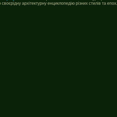
своєрідну архітектурну енциклопедію різних стилів та епох