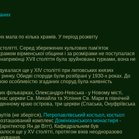
даних
х мала по кілька храмів. У період розквіту
столітті. Серед збережених культових пам'яток
 храмом вірменської общини і за розмірами не поступалася
 наприкінці XVII століття була зруйнована турками, вона не
дувалася ще у XIV столітті при литовських князях
ринку. Обидві споруди були розібрані у 1930-х роках. До
авою особливістю згаданих споруд була наявність
ких фільварках, Олександро-Невська - у Новому місті.
ас церкви Св. Михайла та Успіння Св. Мари в північній
денному краю острова, три церкви (Спаська, Онуфріївська
їтів (не зберігся),
Петропавлівський костьол
,
костьол
 розташований комплекс
Домініканського монастиря
-
 (архітектор Ян де Вітт). Кафедральним був
чалося ще у XV столітті, протягом віків неодноразово
панування.