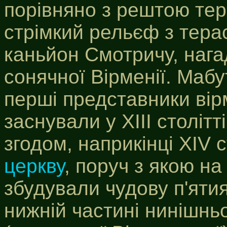
порівняно з рештою тер
стрімкий рельєф з тера
каньйон Смотричу, нагад
сонячної Вірменії. Мабу
перші представники вір
заснували у XIII століт
згодом, наприкінці XIV с
церкву
, поруч з якою на
збудували чудову п'яти
нижній частині нинішнь