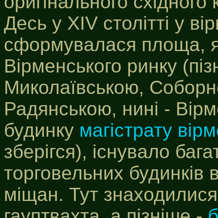
оригінального східного 
Десь у XIV столітті у ві
сформувалася площа, я
Вірменського ринку (пі
Миколаївською, Соборн
Радянською, нині - Вірм
будинку
магістрату вір
зберігся), існувало бага
торговельних будинків 
міщан. Тут знаходилис
гауптвахта, а пізніше -
б