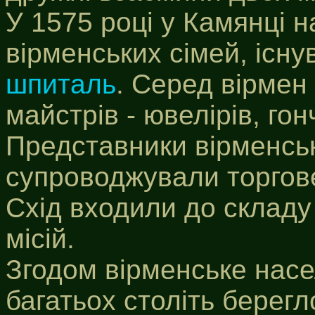
У 1575 році у Камянці 
вірменських сімей, існ
шпиталь
. Серед вірмен
майстрів - ювелірів, гон
Представники вірменсь
супроводжували торгов
Схід входили до склад
місій.
Згодом вірменське насе
багатьох століть берегло