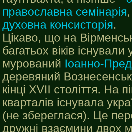
православна семінарія
духовна консисторія
.
Цікаво, що на Вірменсь
багатьох віків існували 
мурований
Іоанно-Пред
деревяний Вознесенськ
кінці XVII століття. На
кварталів існувала укр
(не збереглася). Це пе
дружні взаємини двох м