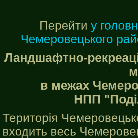
Перейти
у голов
Чемеровецького рай
Ландшафтно-рекреаці
м
в межах Чемеро
НПП "Поді
Територія Чемеровецько
входить весь Чемеровец