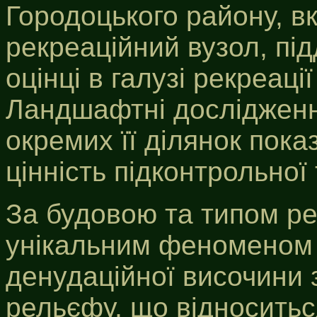
Городоцького району, в
рекреаційний вузол, пі
оцінці в галузі рекреаці
Ландшафтні дослідженн
окремих її ділянок пока
цінність підконтрольної 
За будовою та типом р
унікальним феноменом 
денудаційної височини
рельєфу, що відноситьс