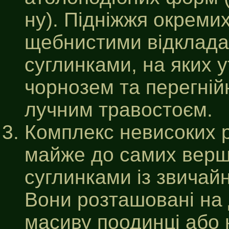
ну). Підніжжя окреми
щебнистими відклада
суглинками, на яких 
чорнозем та перегній
лучним травостоєм.
Комплекс невисоких 
майже до самих вер
суглинками із звичай
Вони розташовані на д
масиву поодинці або