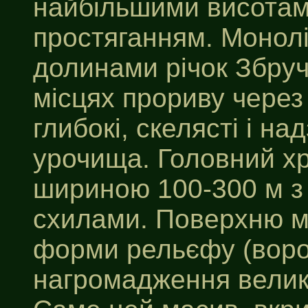
найбільшими висотам
простяганням. Монол
долинами річок Збруч
місцях прориву через
глибокі, скелясті і н
урочища. Головний х
шириною 100-300 м з
схилами. Поверхню м
форми рельєфу (ворон
нагромадження велики