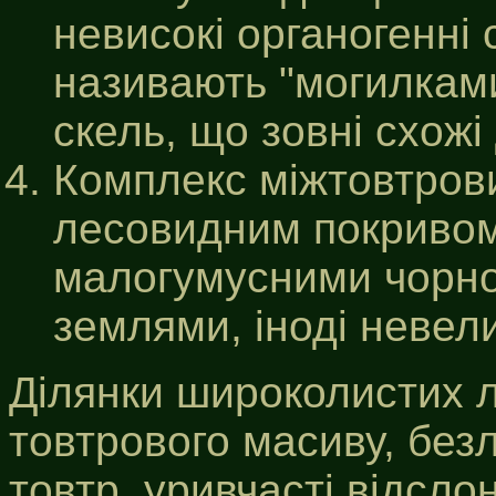
невисокі органогенні 
називають "могилками
скель, що зовні схожі 
Комплекс міжтовтров
лесовидним покривом
малогумусними чорно
землями, іноді неве
Ділянки широколистих л
товтрового масиву, безл
товтр, уривчасті відсло