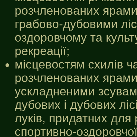
розчленованих ярами
грабово-дубовими ліс
оздоровчому та культ
рекреації;
місцевостям схилів ча
розчленованих ярами,
ускладненими зсувам
дубових і дубових лі
луків, придатних для
спортивно-оздоровчої