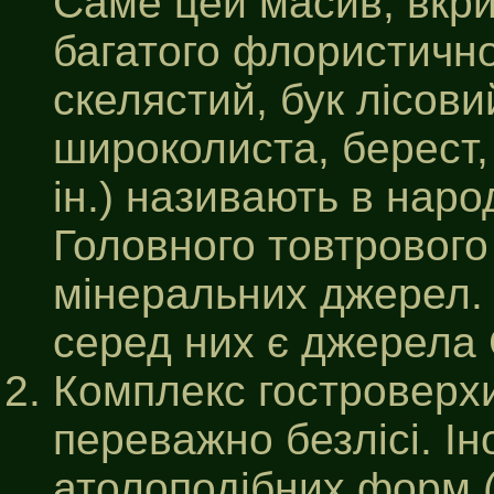
Саме цей масив, вкр
багатого флористично
скелястий, бук лісови
широколиста, берест,
ін.) називають в нар
Головного товтрового
мінеральних джерел.
серед них є джерела 
Комплекс гостроверхи
переважно безлісі. І
атолоподібних форм (