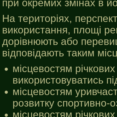
при окремих змінах в йо
На територіях, перспек
використання, площі ре
дорівнюють або переви
відповідають таким міс
місцевостям річкових
використовуватись під
місцевостям уривчасти
розвитку спортивно-о
місцевостям річкових