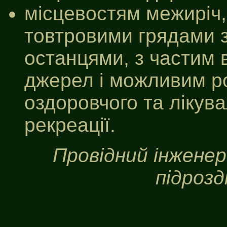
місцевостям межиріч,
товтровими грядами 
останцями, з частим
джерел і можливим р
оздоровчого та лікув
рекреації.
Провідний інженер
підрозд