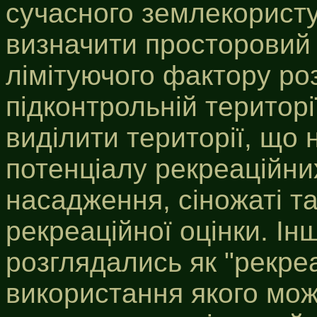
сучасного землекористу
визначити просторовий 
лімітуючого фактору роз
підконтрольній територі
виділити території, що 
потенціалу рекреаційни
насадження, сіножаті т
рекреаційної оцінки. І
розглядались як "рекре
використання якого мо