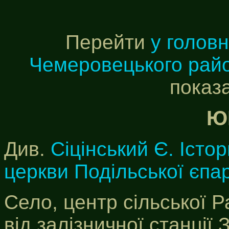
Перейти
у голов
Чемеровецького рай
показ
Ю
Див.
Сіцінський Є. Істор
церкви Подільської єпар
Село, центр сільської Р
від залізничної станції