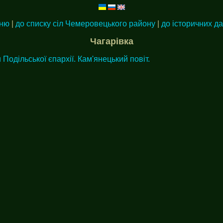
еню
|
до списку сіл Чемеровецького району
|
до історичних д
Чагарівка
 Подільської єпархії. Кам'янецький повіт.