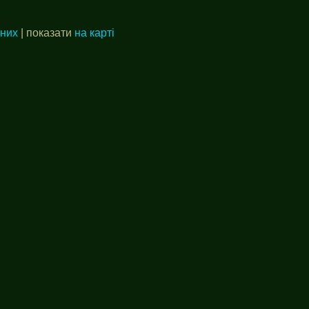
аних
| показати
на карті