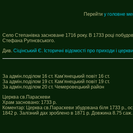
Перейти
у головне м
Село Степанівка засноване 1716 року. В 1733 році побудов
Стефана Рупнєвського.
Див.
Сіцінський Є. Історичні відомості про приходи і церкви
За адмін.поділом 16 ст. Кам'янецький повіт 16 ст.
За адмін.поділом 19 ст. Кам'янецький повіт 19 ст.
За адмін.поділом 20 ст. Чемеровецький район
Церква св.Параскеви
Храм засновано: 1733 р.
Коментар: Церква св.Параскеви збудована біля 1733 р., осв
1842 р. Залізний дах зроблено в 1871 р. Довжина 8.75 саж. (