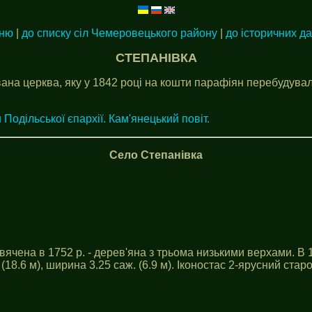
еню
|
до списку сіл Чемеровецького району
|
до історичних д
СТЕПАНІВКА
ана церква, яку у 1842 році на кошти парафіян перебудувал
 Подільської єпархії. Кам'янецький повіт.
Село Степанівка
ячена в 1752 р. - дерев'яна з трьома низькими верхами. В 1
18.6 м), ширина 3.25 саж. (6.9 м). Іконостас 2-ярусний старо