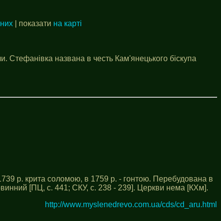
аних
| показати
на карті
и. Стефанівка названа в честь Кам'янецького біскупа
739 р. крита соломою, в 1759 р. - гонтою. Перебудована в
винний [ПЦ, с. 441; СКУ, с. 238 - 239]. Церкви нема [КХм].
http://www.myslenedrevo.com.ua/cds/cd_aru.html